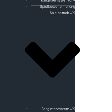
Ranglistensystem O19
Spielklasseneinteilung
Spielbetrieb U19
Ranglistensystem U19