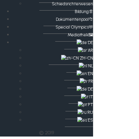
Schiedsrichterwesen
Bildung📄
Dokumentenpool📁
​​Special Olympics🫶
Mediathek🖼️​
DE
AR
ZH-CN
NL
EN
FR
DE
IT
PT
RU
ES
© 2019