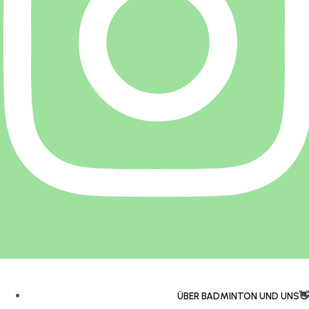
ÜBER BADMINTON UND UNS👋