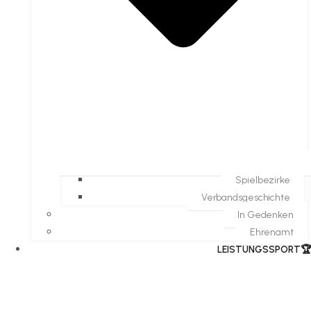
Spielbezirke
Verbandsgeschichte
In Gedenken
Ehrenamt
​LEISTUNGSSPORT🏆