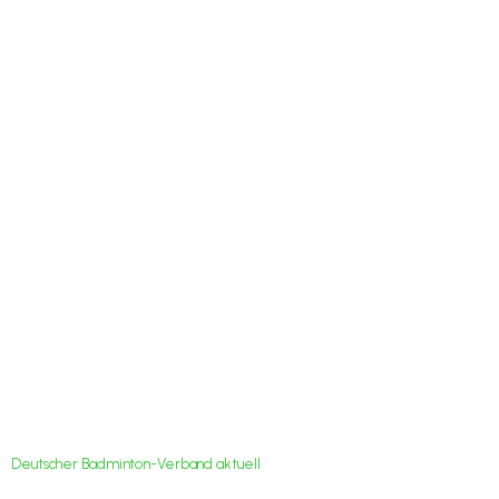
Para-Badminton-
Leistungssport wird
verstärkt im DBV
verankert
Deutscher Badminton-Verband aktuell