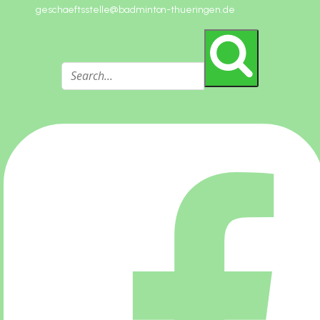
geschaeftsstelle@badminton-thueringen.de