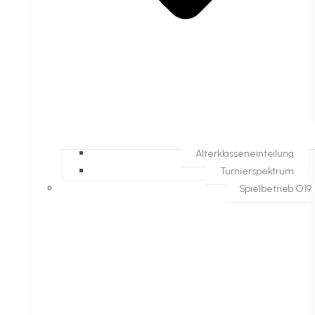
Alterklasseneinteilung
Turnierspektrum
Spielbetrieb O19