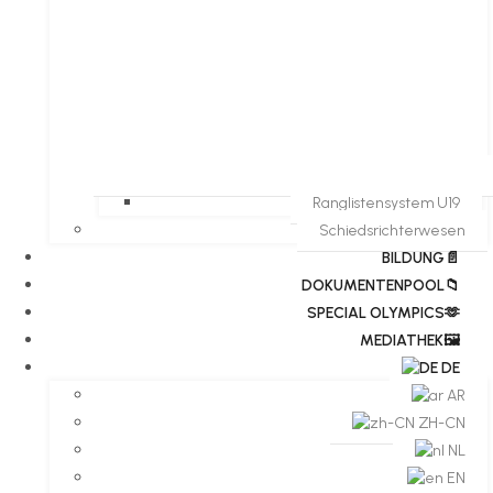
Ranglistensystem U19
Schiedsrichterwesen
BILDUNG📄
DOKUMENTENPOOL📁
​​SPECIAL OLYMPICS🫶
MEDIATHEK🖼️​
DE
AR
ZH-CN
NL
EN