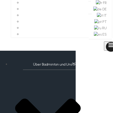
FR
DE
IT
PT
RU
ES
Über Badminton und Uns👋