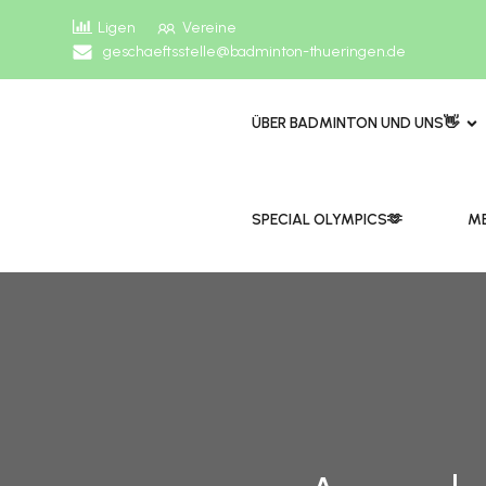
Ligen
Vereine
geschaeftsstelle@badminton-thueringen.de
ÜBER BADMINTON UND UNS👋
​​SPECIAL OLYMPICS🫶
ME