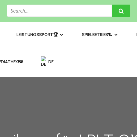
​LEISTUNGSSPORT🏆
SPIELBETRIEB🏸
DIATHEK🖼️​
DE