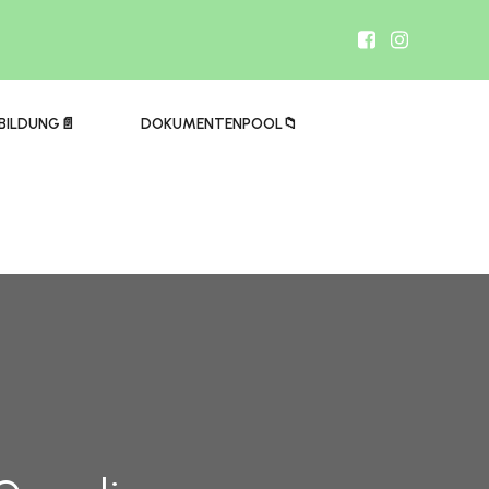
BILDUNG📄
DOKUMENTENPOOL📁