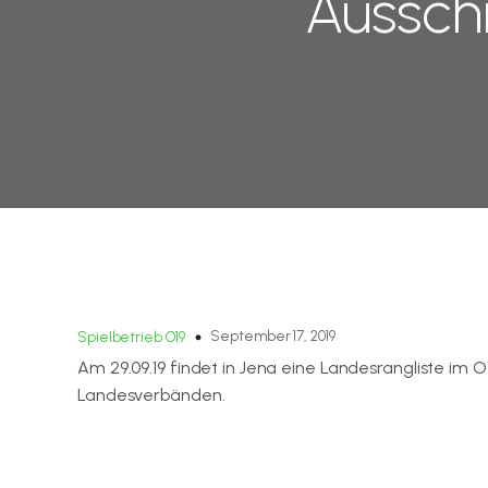
Ausschr
September 17, 2019
Spielbetrieb O19
Am 29.09.19 findet in Jena eine Landesrangliste im O1
Landesverbänden.
Hier gibt es die Ausschreibung zum Download.