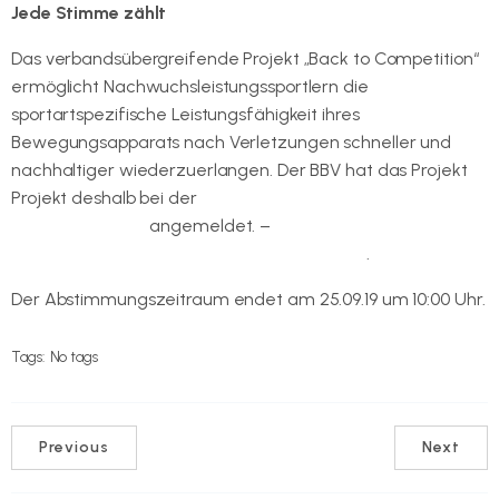
Jede Stimme zählt
Das verbandsübergreifende Projekt „Back to Competition“
ermöglicht Nachwuchsleistungssportlern die
sportartspezifische Leistungsfähigkeit ihres
Bewegungsapparats nach Verletzungen schneller und
nachhaltiger wiederzuerlangen. Der BBV hat das Projekt
Projekt deshalb bei der
Spendenaktion „Mach´s Möglich!“
von Canada Life
angemeldet. –
Weitere Informationen
gibt es auf der Internetseite des Verbandes
.
Der Abstimmungszeitraum endet am 25.09.19 um 10:00 Uhr.
Tags:
No tags
Previous
Next