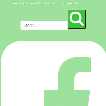
geschaeftsstelle@badminton-thueringen.de