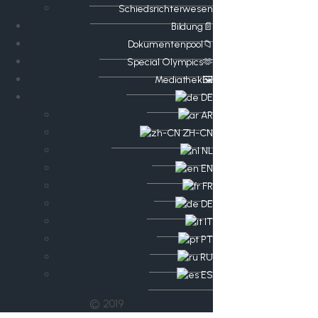
Schiedsrichterwesen
Bildung📄
Dokumentenpool📁
​​Special Olympics🫶
Mediathek🖼️​
DE
AR
ZH-CN
NL
EN
FR
DE
IT
PT
RU
ES
© 2019