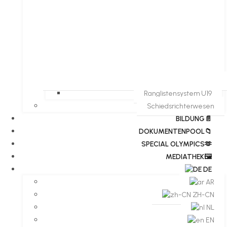
Ranglistensystem U19
Schiedsrichterwesen
BILDUNG📄
DOKUMENTENPOOL📁
​​SPECIAL OLYMPICS🫶
MEDIATHEK🖼️​
DE
AR
ZH-CN
NL
EN