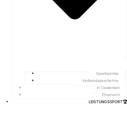
Spielbezirke
Verbandsgeschichte
In Gedenken
Ehrenamt
​LEISTUNGSSPORT🏆