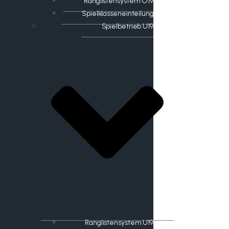
Ranglistensystem O19
Spielklasseneinteilung
Spielbetrieb U19
Ranglistensystem U19