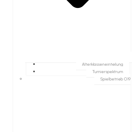
Alterklasseneinteilung
Turnierspektrum
Spielbetrieb O19