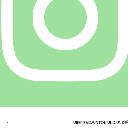
ÜBER BADMINTON UND UNS👋