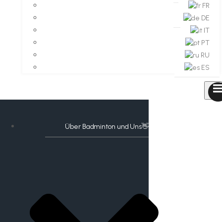
FR
DE
IT
PT
RU
ES
Über Badminton und Uns👋