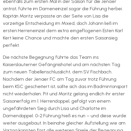
ebenfalls zum ersten Mal in der Saison für die Jenaer
antrat, führte im Dameneinzel sogar die Führung herbei.
Kapitän Moritz verpasste an der Seite von Lisa die
vorzeitige Entscheidung im Mixed, doch Johann ließ im
ersten Herreneinzel dem extra eingeflogenen Esten Karl
Kert keine Chance und machte den ersten Saisonsieg
perfekt.
Die nächste Begegnung führte das Team ins
Kaiserslauterner Gefängnishotel und am nächsten Tag
zum neuen Tabellenschlusslicht, dem SV Fischbach.
Nachdem der Jenaer FC am Tag zuvor trotz Führung
beim KSC gescheitert ist, sollte sich das im Badmintonsport
nicht wiederholen. Pit und Moritz gelang endlich ihr erster
Saisonerfolg im 1. Herrendoppel, gefolgt von einem
ungefährdeten Sieg durch Lisa und Charlotte im
Damendoppel. 0-2 Führung hieß es nun – und diese wurde
weiter ausgebaut. In beinahe gleicher Aufstellung wie am
Vortag konnten fast alle weiteren Spiele der Begegnung