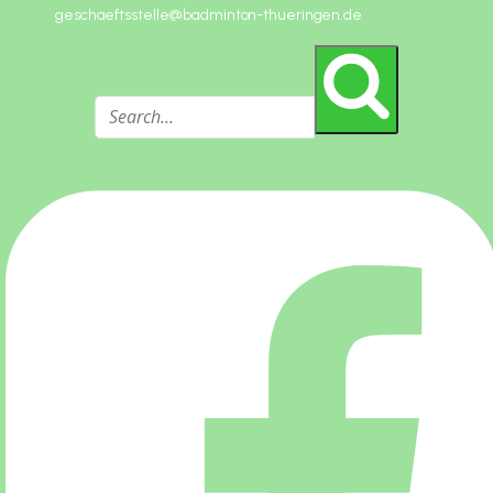
geschaeftsstelle@badminton-thueringen.de