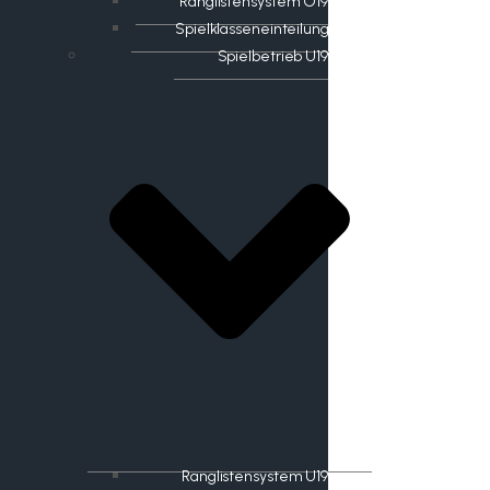
Ranglistensystem O19
Spielklasseneinteilung
Spielbetrieb U19
Ranglistensystem U19