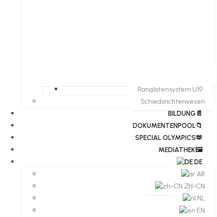
Ranglistensystem U19
Schiedsrichterwesen
BILDUNG📄
DOKUMENTENPOOL📁
​​SPECIAL OLYMPICS🫶
MEDIATHEK🖼️​
DE
AR
ZH-CN
NL
EN