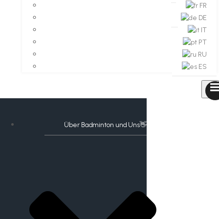
FR
DE
IT
PT
RU
ES
Über Badminton und Uns👋