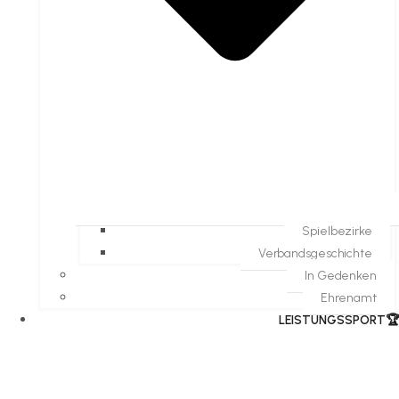
Spielbezirke
Verbandsgeschichte
In Gedenken
Ehrenamt
​LEISTUNGSSPORT🏆