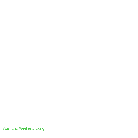
Schulung zum
Badminton Turnier
Planer am 7.12.19 in
Erfurt
Aus- und Weiterbildung