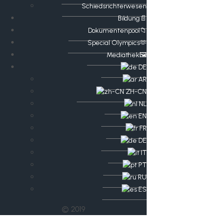
Schiedsrichterwesen
Bildung📄
Dokumentenpool📁
​​Special Olympics🫶
Mediathek🖼️​
DE
AR
ZH-CN
NL
EN
FR
DE
IT
PT
RU
ES
© 2019