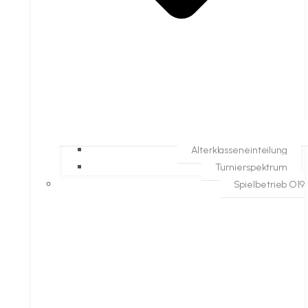
Alterklasseneinteilung
Turnierspektrum
Spielbetrieb O19