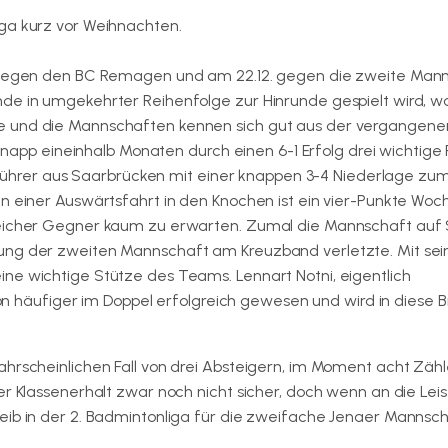
iga kurz vor Weihnachten.
ts gegen den BC Remagen und am 22.12. gegen die zweite Man
nde in umgekehrter Reihenfolge zur Hinrunde gespielt wird, w
e und die Mannschaften kennen sich gut aus der vergangene
p eineinhalb Monaten durch einen 6-1 Erfolg drei wichtige
rer aus Saarbrücken mit einer knappen 3-4 Niederlage zum
en einer Auswärtsfahrt in den Knochen ist ein vier-Punkte Wo
gleicher Gegner kaum zu erwarten. Zumal die Mannschaft auf
nung der zweiten Mannschaft am Kreuzband verletzte. Mit sei
ne wichtige Stütze des Teams. Lennart Notni, eigentlich
chon häufiger im Doppel erfolgreich gewesen und wird in diese 
ahrscheinlichen Fall von drei Absteigern, im Moment acht Zähl
er Klassenerhalt zwar noch nicht sicher, doch wenn an die Lei
eib in der 2. Badmintonliga für die zweifache Jenaer Mannsc