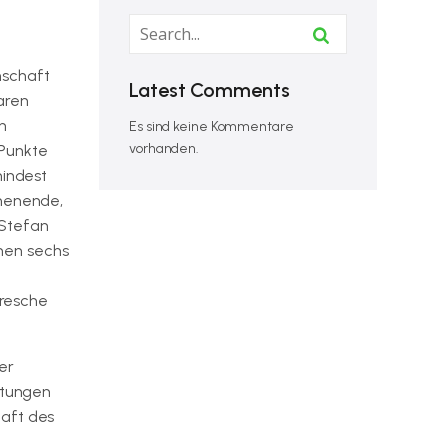
nschaft
Latest Comments
aren
n
Es sind keine Kommentare
vorhanden.
 Punkte
indest
chenende,
 Stefan
nen sechs
Bresche
er
stungen
haft des