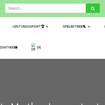
​LEISTUNGSSPORT🏆
SPIELBETRIEB🏸
DIATHEK🖼️​
DE