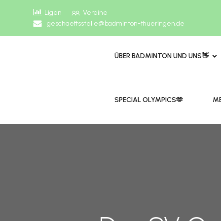
Ligen
Vereine
geschaeftsstelle@badminton-thueringen.de
ÜBER BADMINTON UND UNS👋
​​SPECIAL OLYMPICS🫶
ME