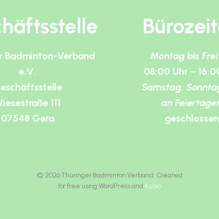
häftsstelle
Bürozei
r Badminton-Verband
Montag bis Fre
e.V.
08:00 Uhr – 16:0
eschäftsstelle
Samstag, Sonnta
iesestraße 111
an Feiertage
07548 Gera
geschlossen
© 2026 Thüringer Badminton Verband. Created
for free using WordPress and
Kubio