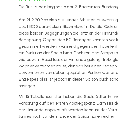
Die Rückrunde beginnt in der 2. Badminton-Bundesl
Am 21.12.2019 spielen die Jenaer Athleten auswär
des 1. BC Saarbrücken-Bischmisheim. Da die Rückru
diese beiden Begegnungen die letzten der Hinrund
Begegnung. Gegen den BC Remagen konnten vor knap
gesammelt werden, während gegen den Tabellenfüh
ein Punkt an der Saale blieb. Doch mit den Strapaz
wie es zum Abschluss der Hinrunde gelang, trotz 
Wagner verzichten muss, der sich bei einer Begeg
gewonnenen von sieben gespielten Partien war er ei
Einzelspezialist, ist jedoch in dieser Saison auch s
springen.
Mit 15 Tabellenpunkten haben die Saalstädter, im w
Vorsprung auf den ersten Abstiegsplatz. Damit ist d
der Hinrunde angeknüpft werden kann, ist der Verbl
Jahres noch vor dem Ende der Saison zu erreichen.