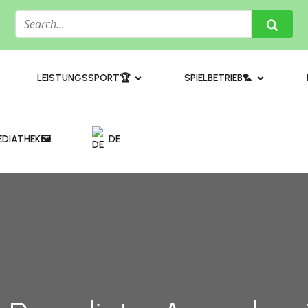
​LEISTUNGSSPORT🏆
SPIELBETRIEB🏸
DIATHEK🖼️​
DE