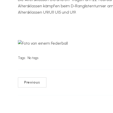
Altersklassen kämpfen beim D-Ranglistenturnier am
Altersklassen U9/U11 U15 und U19.
Hier gibt es die Ausschreibungen.
Tags:
No tags
Previous