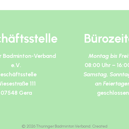
häftsstelle
Bürozei
r Badminton-Verband
Montag bis Fre
e.V.
08:00 Uhr – 16:0
eschäftsstelle
Samstag, Sonnta
iesestraße 111
an Feiertage
07548 Gera
geschlossen
© 2026 Thüringer Badminton Verband. Created