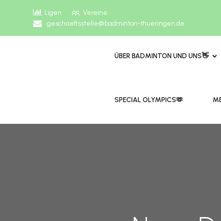
Ligen
Vereine
geschaeftsstelle@badminton-thueringen.de
ÜBER BADMINTON UND UNS👋
​​SPECIAL OLYMPICS🫶
ME