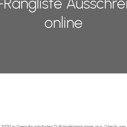
Rangliste Ausschr
online
2020 in Gera ihr nächstes D-Ranglistenturnier aus. Gleich vier