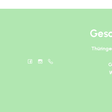
Gesc
Thüringe
G
W