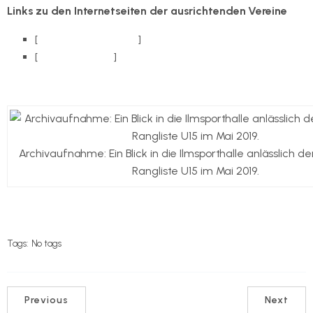
Links zu den Internetseiten der ausrichtenden Vereine
[
SV 1880 Unterpörlitz
]
[
1. Ilmenauer BC
]
Archivaufnahme: Ein Blick in die Ilmsporthalle anlässlich d
Rangliste U15 im Mai 2019.
Tags:
No tags
Previous
Next