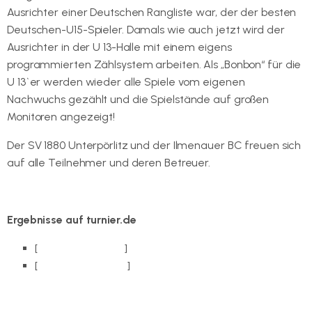
Ausrichter einer Deutschen Rangliste war, der der besten
Deutschen-U15-Spieler. Damals wie auch jetzt wird der
Ausrichter in der U 13-Halle mit einem eigens
programmierten Zählsystem arbeiten. Als „Bonbon“ für die
U 13`er werden wieder alle Spiele vom eigenen
Nachwuchs gezählt und die Spielstände auf großen
Monitoren angezeigt!
Der SV 1880 Unterpörlitz und der Ilmenauer BC freuen sich
auf alle Teilnehmer und deren Betreuer.
Ergebnisse auf turnier.de
[
DBV-A-RLT AK U11
]
[
DBV-A-RLT AK U13
]