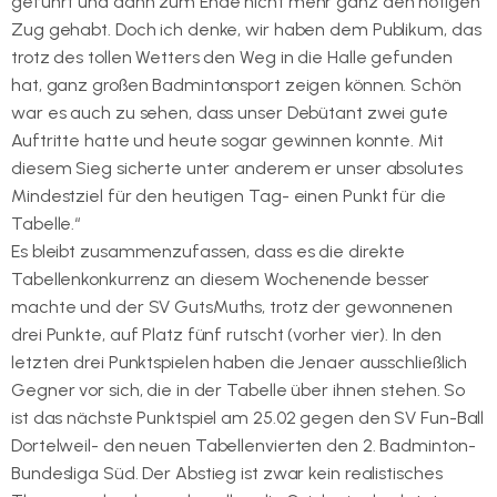
geführt und dann zum Ende nicht mehr ganz den nötigen
Zug gehabt. Doch ich denke, wir haben dem Publikum, das
trotz des tollen Wetters den Weg in die Halle gefunden
hat, ganz großen Badmintonsport zeigen können. Schön
war es auch zu sehen, dass unser Debütant zwei gute
Auftritte hatte und heute sogar gewinnen konnte. Mit
diesem Sieg sicherte unter anderem er unser absolutes
Mindestziel für den heutigen Tag- einen Punkt für die
Tabelle.“
Es bleibt zusammenzufassen, dass es die direkte
Tabellenkonkurrenz an diesem Wochenende besser
machte und der SV GutsMuths, trotz der gewonnenen
drei Punkte, auf Platz fünf rutscht (vorher vier). In den
letzten drei Punktspielen haben die Jenaer ausschließlich
Gegner vor sich, die in der Tabelle über ihnen stehen. So
ist das nächste Punktspiel am 25.02 gegen den SV Fun-Ball
Dortelweil- den neuen Tabellenvierten den 2. Badminton-
Bundesliga Süd. Der Abstieg ist zwar kein realistisches