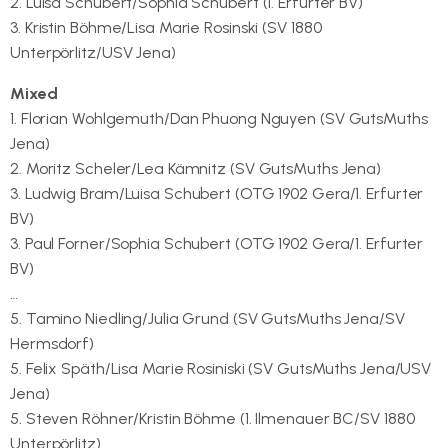
2. Luisa Schubert/Sophia Schubert (1. Erfurter BV)
3. Kristin Böhme/Lisa Marie Rosinski (SV 1880
Unterpörlitz/USV Jena)
Mixed
1. Florian Wohlgemuth/Dan Phuong Nguyen (SV GutsMuths
Jena)
2. Moritz Scheler/Lea Kämnitz (SV GutsMuths Jena)
3. Ludwig Bram/Luisa Schubert (OTG 1902 Gera/1. Erfurter
BV)
3. Paul Forner/Sophia Schubert (OTG 1902 Gera/1. Erfurter
BV)
…
5. Tamino Niedling/Julia Grund (SV GutsMuths Jena/SV
Hermsdorf)
5. Felix Späth/Lisa Marie Rosiniski (SV GutsMuths Jena/USV
Jena)
5. Steven Röhner/Kristin Böhme (1. Ilmenauer BC/SV 1880
Unterpörlitz)