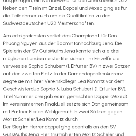
ausgetragen, ein Wettbewerb für den Altersbereich U22.
Neben den Titeln im Einzel, Doppel und Mixed ging es für
die Teilnehmer auch um die Qualifikation zu den
Südwestdeutschen U22 Meisterschaften.
Am erfolgreichsten verlief das Championat für Dan
Phuong Nguyen aus der Badmintonhochburg Jena. Die
Spielerin der SV GutsMuths Jena konnte sich alle drei
möglichen Landesmeistertitel sichern. Im Einzelfinale
verwies sie Sophia Schubert (1. Erfurter BV) in zwei Sätzen
auf den zweiten Platz. In der Damendoppelkonkurrenz
siegte sie mit ihrer Vereinskollegin Lea Kämnitz vor dem
Geschwisterduo Sophia & Luisa Schubert (1. Erfurter BV).
Titel Nummer drei gab es im gemischten Doppel (Mixed).
Im vereinsinternen Finalduell setzte sich Dan gemeinsam
mit Partner Florian Wohlgemuth in zwei Sätzen gegen
Moritz Scheler/Lea Kämnitz durch.
Der Sieg im Herrendoppel ging ebenfalls an den SV
GutsMuths Jena. Hier triumphierten Moritz Scheler und