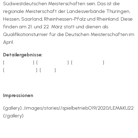
Südwestdeutschen Meisterschaften sein. Das ist die
regionale Meisterschaft der Landesverbände Thüringen,
Hessen, Saarland, Rheinhessen-Pfalz und Rheinland. Diese
finden am 21. und 22. März statt und dienen als
Qualifikationsturnier für die Deutschen Meisterschaften im
April.
Detailergebnisse:
[
Herreneinzel
] [
Dameneinzel
] [
Herrendoppel
]
[
Damendoppel
] [
Mixed
]
Impressionen
{gallery}../images/stories//spielbetriebO19/2020/LEMAKU22
{/gallery}