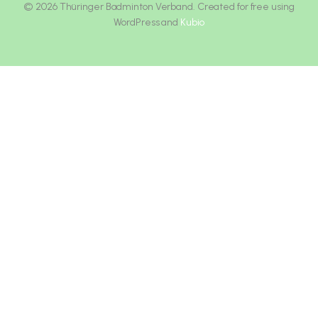
© 2026 Thüringer Badminton Verband. Created for free using
WordPress and
Kubio