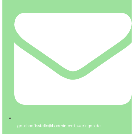
geschaeftsstelle@badminton-thueringen.de