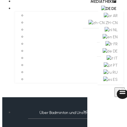
MEDIATHEK🖼️​
DE
AR
ZH-CN
NL
EN
FR
DE
IT
PT
RU
ES
Über Badminton und Uns👋