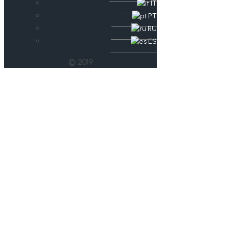
IT
PT
RU
ES
© 2019
Team D startet
#MeinWeg-
Kommunikation