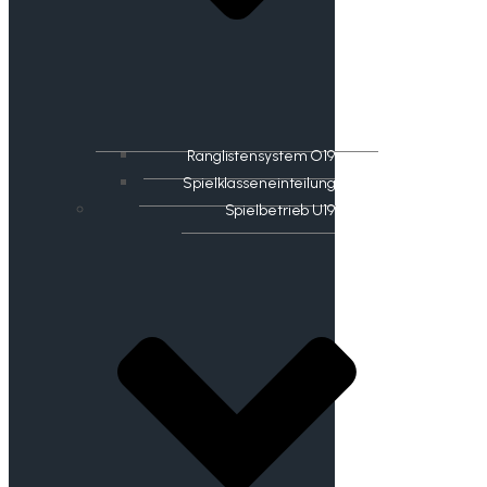
Ranglistensystem O19
Spielklasseneinteilung
Spielbetrieb U19