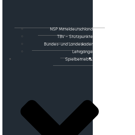
NSP Mitteldeutschland
TBV – Stützpunkte
Bundes- und Landeskader
Lehrgänge
Spielbetrieb🏸