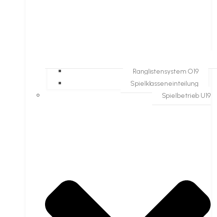
Ranglistensystem O19
Spielklasseneinteilung
Spielbetrieb U19