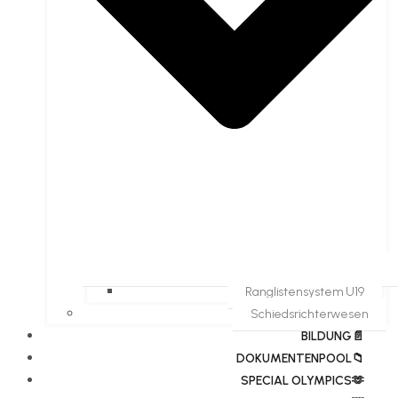
Ranglistensystem U19
Schiedsrichterwesen
BILDUNG📄
DOKUMENTENPOOL📁
​​SPECIAL OLYMPICS🫶