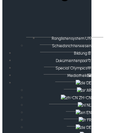
Ranglistensystem U19
Schiedsrichterwesen
Bildung📄
Dokumentenpool📁
​​Special Olympics🫶
Mediathek🖼️​
DE
AR
ZH-CN
NL
EN
FR
DE