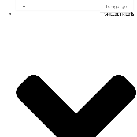
Lehrgänge
SPIELBETRIEB🏸