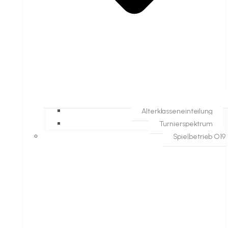
Alterklasseneinteilung
Turnierspektrum
Spielbetrieb O19