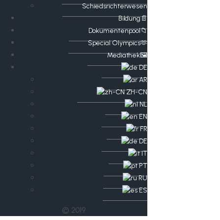
Schiedsrichterwesen
Bildung📄
Dokumentenpool📁
​​Special Olympics🫶
Mediathek🖼️​
DE
AR
ZH-CN
NL
EN
FR
DE
IT
PT
RU
ES
© 2019