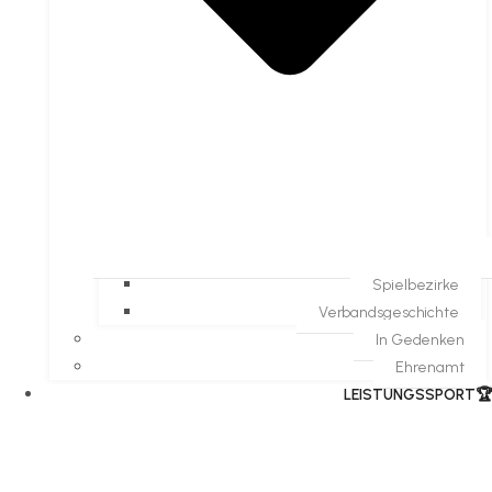
Spielbezirke
Verbandsgeschichte
In Gedenken
Ehrenamt
​LEISTUNGSSPORT🏆