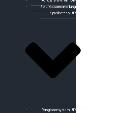
Ranglistensystem O19
Spielklasseneinteilung
Spielbetrieb U19
Ranglistensystem U19