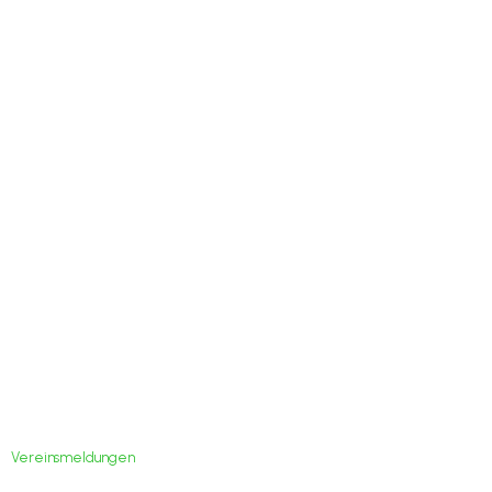
1. Bundesliga
2020/2021:
Spieltermine des SV
GutsMuths Jena
Vereinsmeldungen