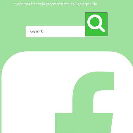
geschaeftsstelle@badminton-thueringen.de