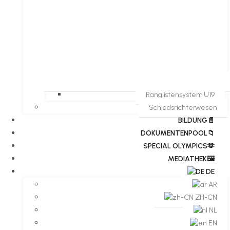
Ranglistensystem U19
Schiedsrichterwesen
BILDUNG📄
DOKUMENTENPOOL📁
​​SPECIAL OLYMPICS🫶
MEDIATHEK🖼️​
DE
AR
ZH-CN
NL
EN