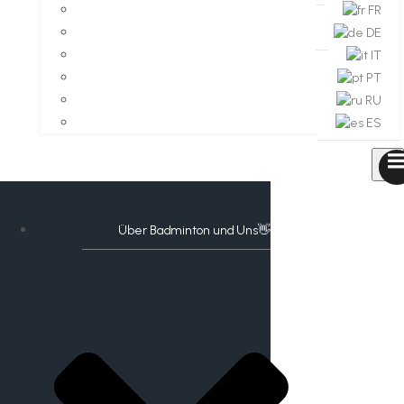
FR
DE
IT
PT
RU
ES
Über Badminton und Uns👋