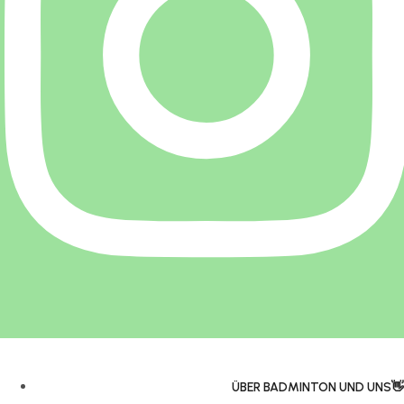
ÜBER BADMINTON UND UNS👋