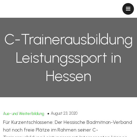
C-Trainerausbildung
Leistungssport in
Hessen
August 23, 2020
Aus- und Weiterbildung
Für Kurzentschlossene: Der Hessische Badmitnon-Verband
hat noch freie Plätze im Rahmen seiner C-