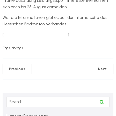
Trainerausbildung Leistungsssport. Interessenten können
sich noch bis 25. August anmelden.
Weitere Informationen gibt es auf der Internetseite des
Hessischen Badminton Verbandes.
[
Hier geht es zur Meldung des HBV.
]
Tags:
No tags
Previous
Next