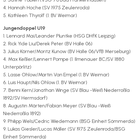
4. Hannah Hoche (SV 1975 Zeulenroda)
5. Kathleen Thyrolf (1. BV Weimar)
Jungendoppel U19
1. Lennard Mai/Leander Pluntke (HSG DHfK Leipzig)
2. Rick Yide Liu/Derek Peter (BV Halle 06)
3. Julius Körner/Moritz Kunow (BV Halle 06/VfB Merseburg)
4. Max Keßler/Lennert Pompe (1. Ilmenauer BC/SV 1880
Unterpörlitz)
5. Lasse Ohlow/Martin Van Empel (1. BV Weimar)
6. Luis Haupt/Nils Ohlow (1. BV Weimar)
7. Benni Kern/Jonathan Winge (SV Blau -Weiß Niederroßla
1892/SV Hermsdorf)
8. Augustin Märten/Fabian Meyer (SV Blau -Weiß
Niederroßla 1892)
9. Philipp Wels/Cedric Wiedemann (BSG Einheit Sömmerda)
9. Lukas Giesler/Lucas Möller (SV 1975 Zeulenroda/BSG
Einheit Sömmerda)