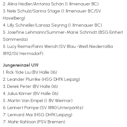
2. Alina Hedler/Antonia Schön (1. Ilmenauer BC)
3. Nele Schulz/Sarina Stage (1. Ilmenauer BC/SV
Havelberg)
4. Lilly Schneller/Larissa Seyring (1. Ilmenauer BC)
5. Josefine Lehmann/Summer-Marie Schmidt (BSG Einheit
Sömmerda)
5. Lucy Reime/Fanni Wendt (SV Blau -Weiß Niederroßla
1892/SV Hermsdorf)
Jungeneinzel U19
1. Rick Yide Liu (BV Halle 06)
2. Leander Pluntke (HSG DHfK Leipzig)
3. Derek Peter (BV Halle 06)
4. Julius Körner (BV Halle 06)
5. Martin Van Empel (1. BV Weimar)
6. Lennert Pompe (SV 1880 Unterpörlitz)
7. Lennard Mai (HSG DHfK Leipzig)
7. Mahir Kahloon (PSV Bremen)