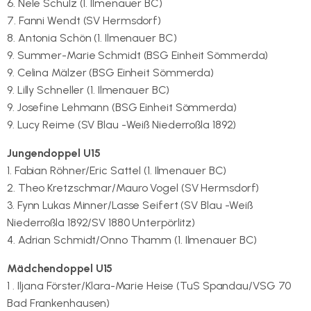
6. Nele Schulz (1. Ilmenauer BC)
7. Fanni Wendt (SV Hermsdorf)
8. Antonia Schön (1. Ilmenauer BC)
9. Summer-Marie Schmidt (BSG Einheit Sömmerda)
9. Celina Mälzer (BSG Einheit Sömmerda)
9. Lilly Schneller (1. Ilmenauer BC)
9. Josefine Lehmann (BSG Einheit Sömmerda)
9. Lucy Reime (SV Blau -Weiß Niederroßla 1892)
Jungendoppel U15
1. Fabian Röhner/Eric Sattel (1. Ilmenauer BC)
2. Theo Kretzschmar/Mauro Vogel (SV Hermsdorf)
3. Fynn Lukas Minner/Lasse Seifert (SV Blau -Weiß
Niederroßla 1892/SV 1880 Unterpörlitz)
4. Adrian Schmidt/Onno Thamm (1. Ilmenauer BC)
Mädchendoppel U15
1 . Iljana Förster/Klara-Marie Heise (TuS Spandau/VSG 70
Bad Frankenhausen)