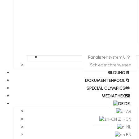
Ranglistensystem U19
Schiedsrichterwesen
BILDUNG📄
DOKUMENTENPOOL📁
​​SPECIAL OLYMPICS🫶
MEDIATHEK🖼️​
DE
AR
ZH-CN
NL
EN