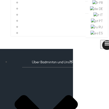
FR
DE
IT
PT
RU
ES
Über Badminton und Uns👋