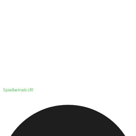
Sina Otto dominiert
auch in der AK U15
Spielbetrieb U19