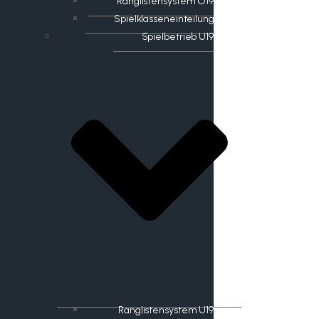
Ranglistensystem O19
Spielklasseneinteilung
Spielbetrieb U19
Ranglistensystem U19