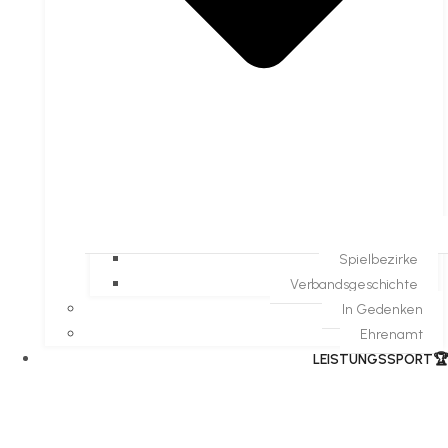
Spielbezirke
Verbandsgeschichte
In Gedenken
Ehrenamt
​LEISTUNGSSPORT🏆