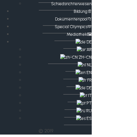
Schiedsrichterwesen
Bildung📄
Dokumentenpool📁
​​Special Olympics🫶
Mediathek🖼️​
DE
AR
ZH-CN
NL
EN
FR
DE
IT
PT
RU
ES
© 2019