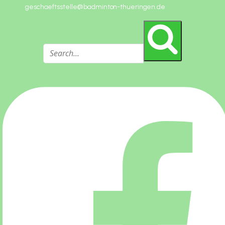
geschaeftsstelle@badminton-thueringen.de