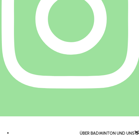
ÜBER BADMINTON UND UNS👋