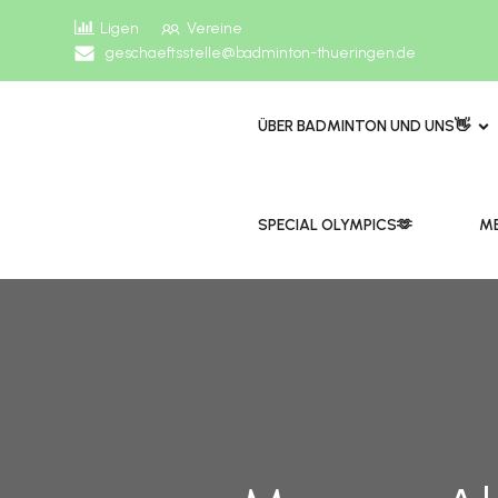
Ligen
Vereine
geschaeftsstelle@badminton-thueringen.de
ÜBER BADMINTON UND UNS👋
​​SPECIAL OLYMPICS🫶
ME