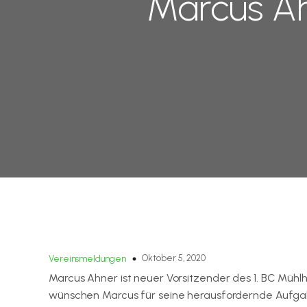
Marcus Ah
Oktober 5, 2020
Vereinsmeldungen
Marcus Ahner ist neuer Vorsitzender des 1. BC Mühlh
wünschen Marcus für seine herausfordernde Aufgab