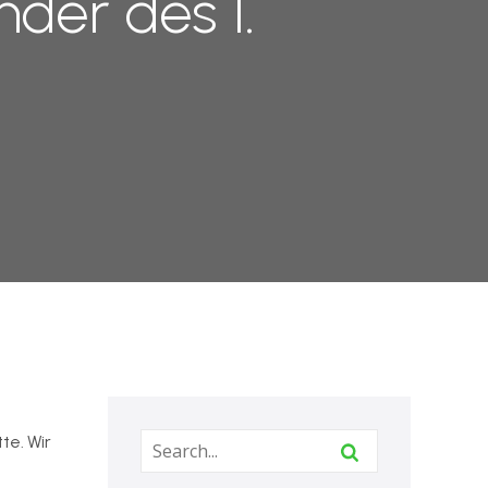
der des 1.
te. Wir