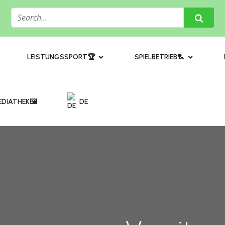
​LEISTUNGSSPORT🏆
SPIELBETRIEB🏸
DIATHEK🖼️​
DE