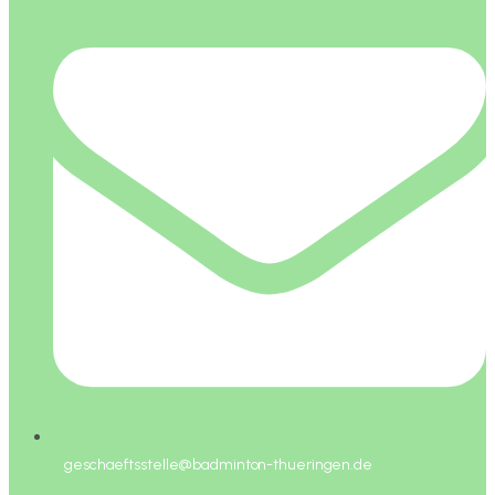
geschaeftsstelle@badminton-thueringen.de