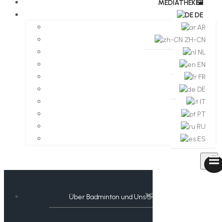
MEDIATHEK🖼️​
DE
AR
ZH-CN
NL
EN
FR
DE
IT
PT
RU
ES
Über Badminton und Uns👋