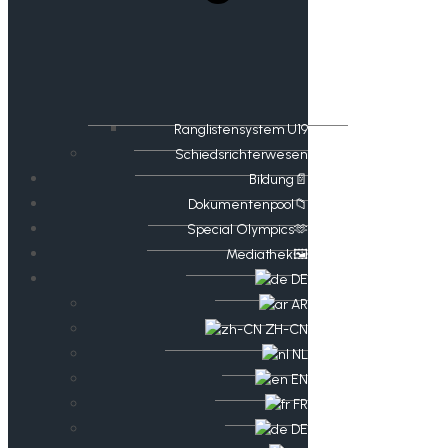
Ranglistensystem U19
Schiedsrichterwesen
Bildung📄
Dokumentenpool📁
​​Special Olympics🫶
Mediathek🖼️​
DE
AR
ZH-CN
NL
EN
FR
DE