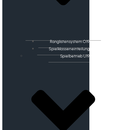
Ranglistensystem O19
Spielklasseneinteilung
Spielbetrieb U19