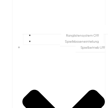
Ranglistensystem O19
Spielklasseneinteilung
Spielbetrieb U19