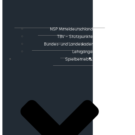
NSP Mitteldeutschland
TBV – Stützpunkte
Bundes- und Landeskader
Lehrgänge
Spielbetrieb🏸