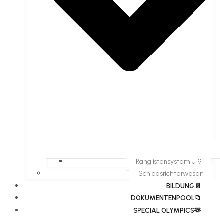
Ranglistensystem U19
Schiedsrichterwesen
BILDUNG📄
DOKUMENTENPOOL📁
​​SPECIAL OLYMPICS🫶