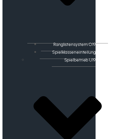
Ranglistensystem O19
Spielklasseneinteilung
Spielbetrieb U19