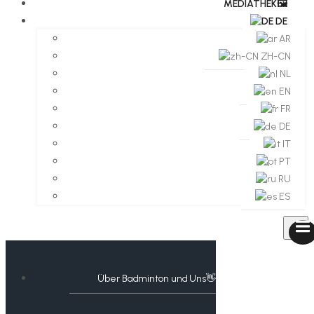
MEDIATHEK🖼️​
DE
AR
ZH-CN
NL
EN
FR
DE
IT
PT
RU
ES
Über Badminton und Uns👋