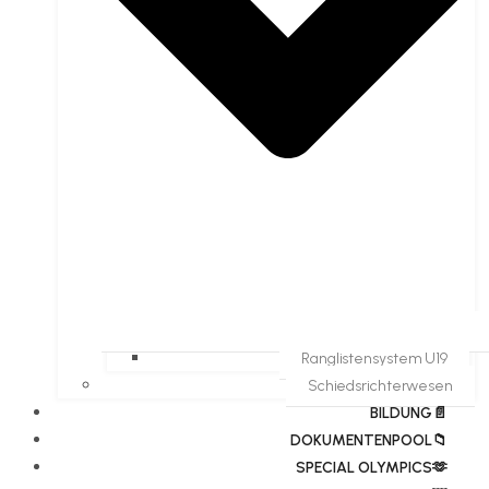
Ranglistensystem U19
Schiedsrichterwesen
BILDUNG📄
DOKUMENTENPOOL📁
​​SPECIAL OLYMPICS🫶