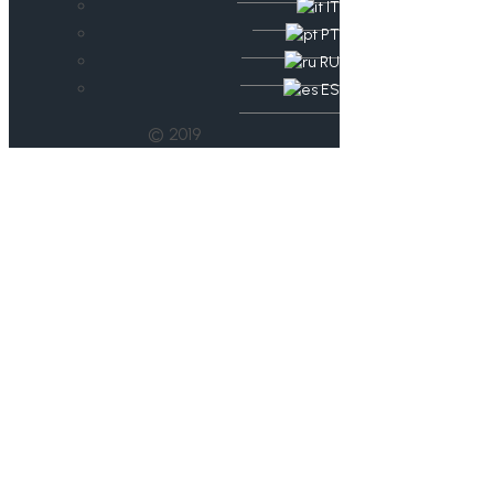
IT
PT
RU
ES
© 2019
Turniere der Gruppe
Mitte
ausgeschrieben