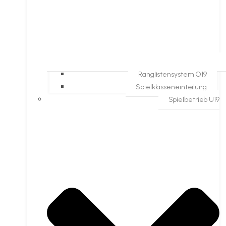
Ranglistensystem O19
Spielklasseneinteilung
Spielbetrieb U19