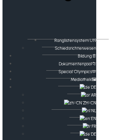
Ranglistensystem U19
Schiedsrichterwesen
Bildung📄
Dokumentenpool📁
​​Special Olympics🫶
Mediathek🖼️​
DE
AR
ZH-CN
NL
EN
FR
DE