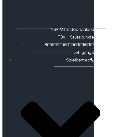
NSP Mitteldeutschland
TBV – Stützpunkte
Bundes- und Landeskader
Lehrgänge
Spielbetrieb🏸