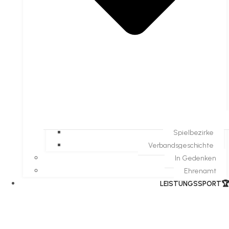
Spielbezirke
Verbandsgeschichte
In Gedenken
Ehrenamt
​LEISTUNGSSPORT🏆