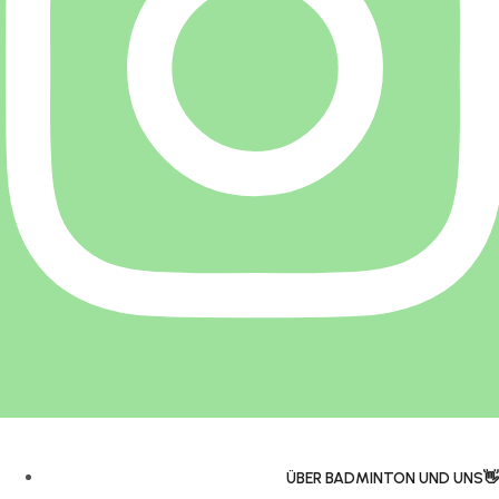
ÜBER BADMINTON UND UNS👋