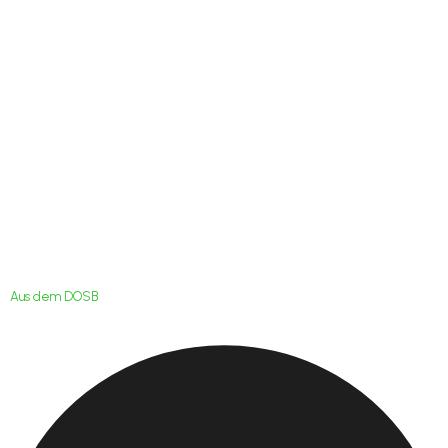
“Sterne des Sports”
2021 gesucht
Aus dem DOSB