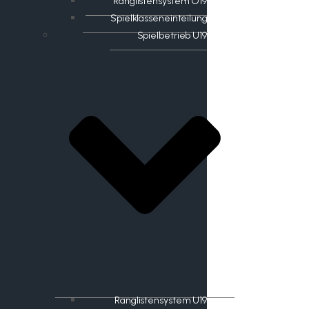
Ranglistensystem O19
Spielklasseneinteilung
Spielbetrieb U19
Ranglistensystem U19