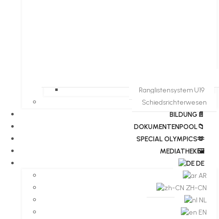
Ranglistensystem U19
Schiedsrichterwesen
BILDUNG📄
DOKUMENTENPOOL📁
​​SPECIAL OLYMPICS🫶
MEDIATHEK🖼️​
DE
AR
ZH-CN
NL
EN