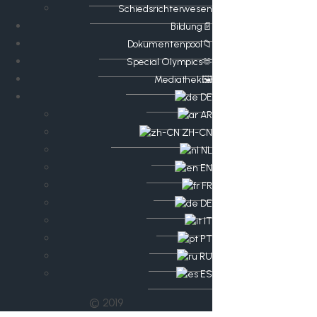
Schiedsrichterwesen
Bildung📄
Dokumentenpool📁
​​Special Olympics🫶
Mediathek🖼️​
DE
AR
ZH-CN
NL
EN
FR
DE
IT
PT
RU
ES
© 2019