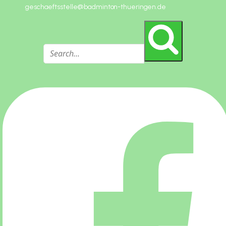
geschaeftsstelle@badminton-thueringen.de