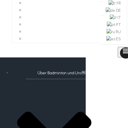
FR
DE
IT
PT
RU
ES
Über Badminton und Uns👋