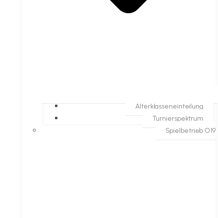
Alterklasseneinteilung
Turnierspektrum
Spielbetrieb O19