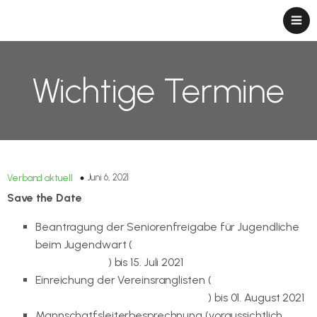
Wichtige Termine
Juni 6, 2021
Verband aktuell
Save the Date
Beantragung der Seniorenfreigabe für Jugendliche
beim Jugendwart (
jugendwart@badminton-
thueringen.de
) bis 15. Juli 2021
Einreichung der Vereinsranglisten (
vp-
sport@badminton-Thueringen.de
) bis 01. August 2021
Mannschatfsleiterbesprechnung (voraussichtlich