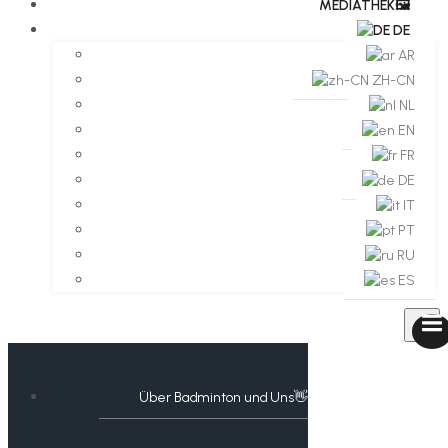
MEDIATHEK🖼️​
DE
AR
ZH-CN
NL
EN
FR
DE
IT
PT
RU
ES
Über Badminton und Uns👋