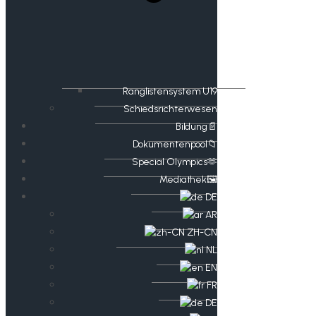
Ranglistensystem U19
Schiedsrichterwesen
Bildung📄
Dokumentenpool📁
​​Special Olympics🫶
Mediathek🖼️​
DE
AR
ZH-CN
NL
EN
FR
DE