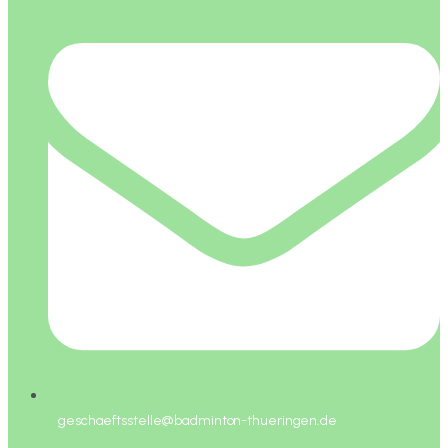
geschaeftsstelle@badminton-thueringen.de