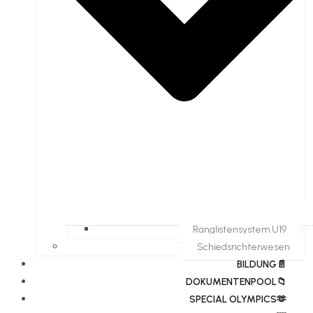
Ranglistensystem U19
Schiedsrichterwesen
BILDUNG📄
DOKUMENTENPOOL📁
​​SPECIAL OLYMPICS🫶