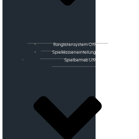
Ranglistensystem O19
Spielklasseneinteilung
Spielbetrieb U19