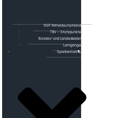
NSP Mitteldeutschland
TBV – Stützpunkte
Bundes- und Landeskader
Lehrgänge
Spielbetrieb🏸