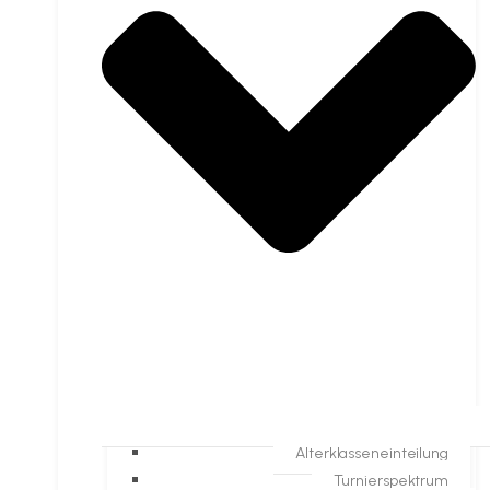
Alterklasseneinteilung
Turnierspektrum