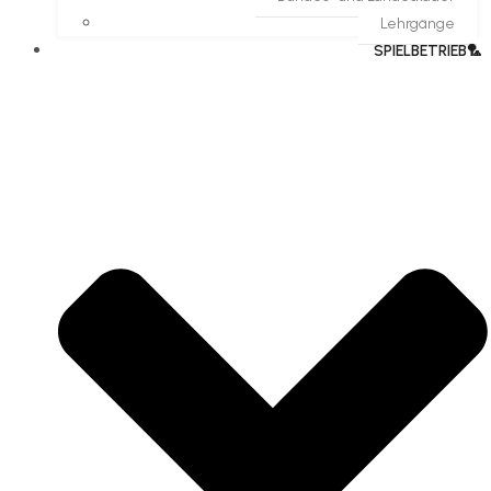
Lehrgänge
SPIELBETRIEB🏸