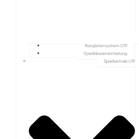
Ranglistensystem O19
Spielklasseneinteilung
Spielbetrieb U19