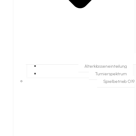
Alterklasseneinteilung
Turnierspektrum
Spielbetrieb O19