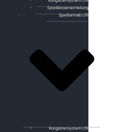
Ranglistensystem O19
Spielklasseneinteilung
Spielbetrieb U19
Ranglistensystem U19