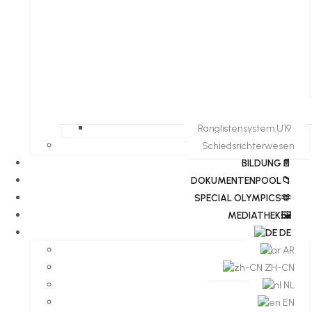
Ranglistensystem U19
Schiedsrichterwesen
BILDUNG📄
DOKUMENTENPOOL📁
​​SPECIAL OLYMPICS🫶
MEDIATHEK🖼️​
DE
AR
ZH-CN
NL
EN