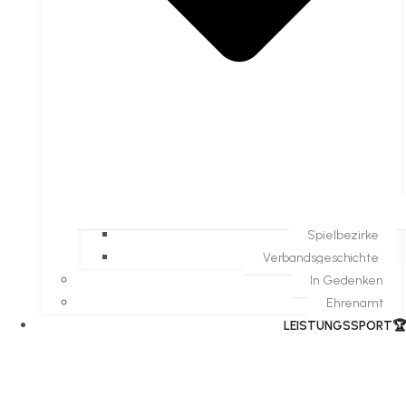
Spielbezirke
Verbandsgeschichte
In Gedenken
Ehrenamt
​LEISTUNGSSPORT🏆