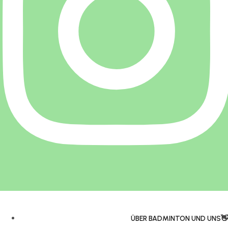
ÜBER BADMINTON UND UNS👋