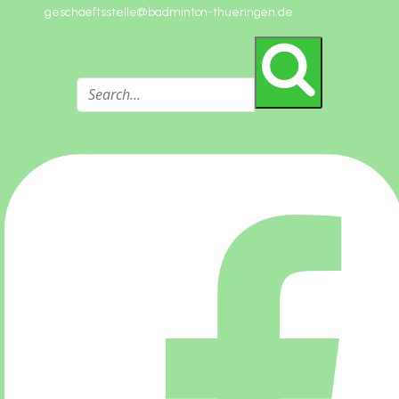
geschaeftsstelle@badminton-thueringen.de