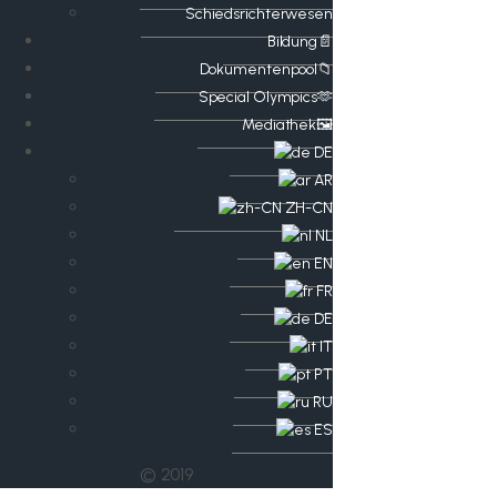
Schiedsrichterwesen
Bildung📄
Dokumentenpool📁
​​Special Olympics🫶
Mediathek🖼️​
DE
AR
ZH-CN
NL
EN
FR
DE
IT
PT
RU
ES
© 2019