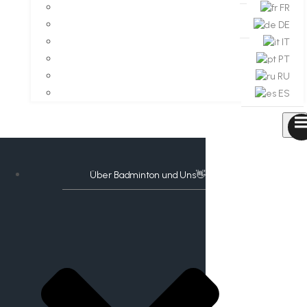
FR
DE
IT
PT
RU
ES
Über Badminton und Uns👋