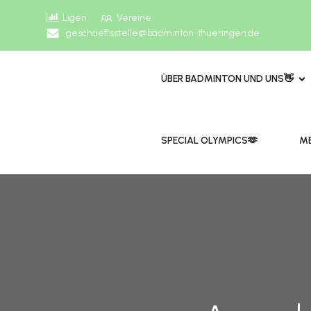
Ligen
Vereine
geschaeftsstelle@badminton-thueringen.de
ÜBER BADMINTON UND UNS👋
​​SPECIAL OLYMPICS🫶
ME