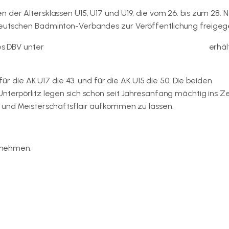
n der Altersklassen U15, U17 und U19, die vom 26. bis zum 28.
 Deutschen Badminton-Verbandes zur Veröffentlichung freigeg
des DBV unter
badminton.de (Jugendwettkampfkalender)
erhäl
 für die AK U17 die 43. und für die AK U15 die 50. Die beiden
Unterpörlitz legen sich schon seit Jahresanfang mächtig ins 
n und Meisterschaftsflair aufkommen zu lassen.
ntnehmen.