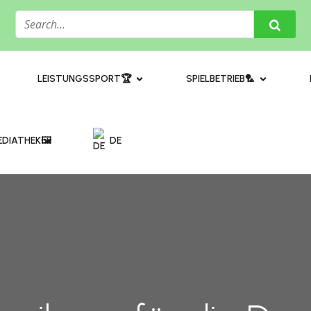
​LEISTUNGSSPORT🏆
SPIELBETRIEB🏸
DIATHEK🖼️​
DE