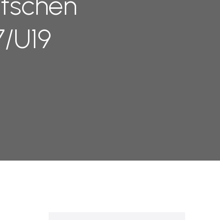
utschen
7/U19