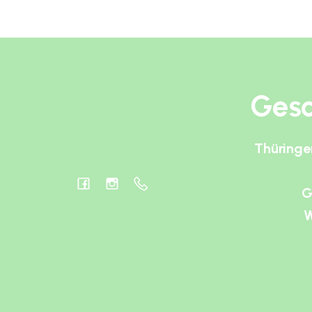
Gesc
Thüringe
G
W