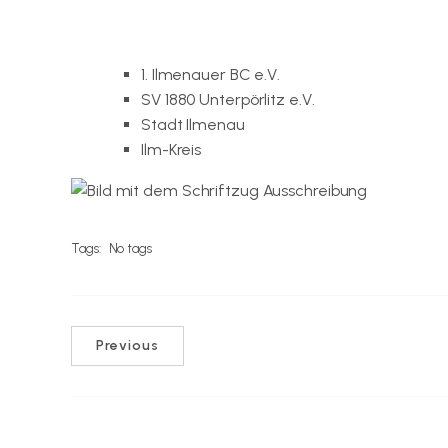
1. Ilmenauer BC e.V.
http://www.badminton
SV 1880 Unterpörlitz e.V.
http://www.sv1880
Stadt Ilmenau
https://www.ilmenau.de/
Ilm-Kreis
https://www.ilm-kreis.de/
Tags:
No tags
Previous