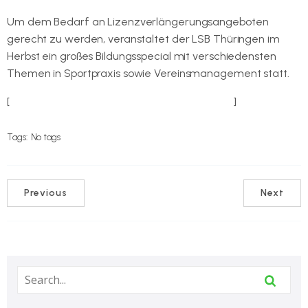
Um dem Bedarf an Lizenzver­längerungsangeboten
gerecht zu werden, veranstaltet der LSB Thüringen im
Herbst ein großes Bildungsspecial mit verschiedens­ten
Themen in Sportpraxis sowie Vereinsmanage­ment statt.
[
… weitere Informationen beim LSB Thüringen
]
Tags:
No tags
Previous
Next