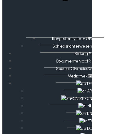
Ranglistensystem U19
Schiedsrichterwesen
Bildung📄
Dokumentenpool📁
​​Special Olympics🫶
Mediathek🖼️​
DE
AR
ZH-CN
NL
EN
FR
DE