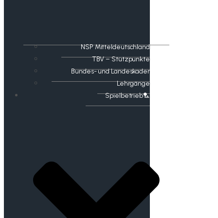
NSP Mitteldeutschland
TBV – Stützpunkte
Bundes- und Landeskader
Lehrgänge
Spielbetrieb🏸