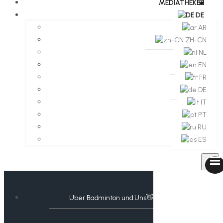
MEDIATHEK🖼️​
DE
AR
ZH-CN
NL
EN
FR
DE
IT
PT
RU
ES
Über Badminton und Uns👋