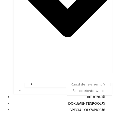
Ranglistensystem U19
Schiedsrichterwesen
BILDUNG📄
DOKUMENTENPOOL📁
​​SPECIAL OLYMPICS🫶