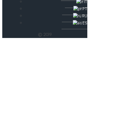
IT
PT
RU
ES
© 2019
Wir suchen Dich!
Ehrenamtlicher
Referent*in
Racketmind