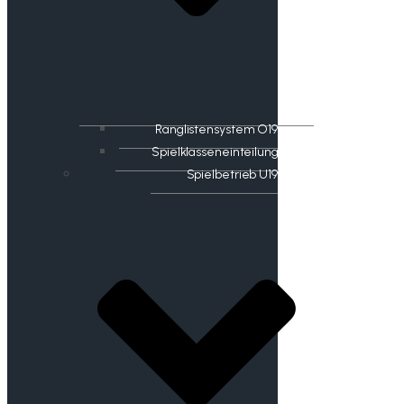
Ranglistensystem O19
Spielklasseneinteilung
Spielbetrieb U19