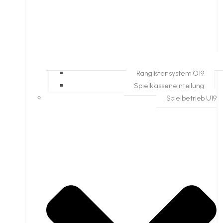
Ranglistensystem O19
Spielklasseneinteilung
Spielbetrieb U19