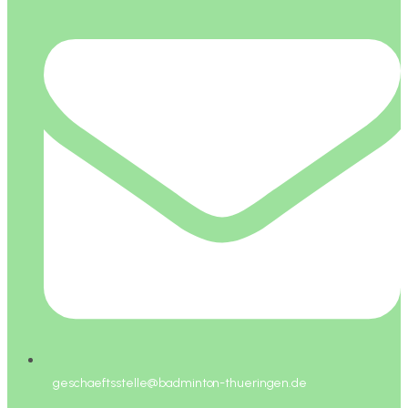
geschaeftsstelle@badminton-thueringen.de