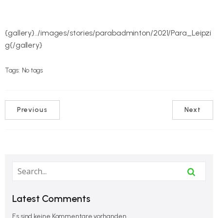
{gallery}../images/stories/parabadminton/2021/Para_Leipzi
g{/gallery}
Tags:
No tags
Previous
Next
Latest Comments
Es sind keine Kommentare vorhanden.