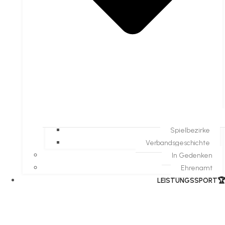
Spielbezirke
Verbandsgeschichte
In Gedenken
Ehrenamt
​LEISTUNGSSPORT🏆