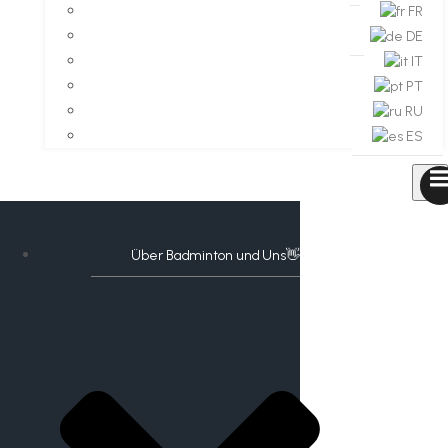
FR
DE
IT
PT
RU
ES
Über Badminton und Uns👋