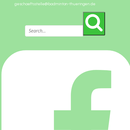
geschaeftsstelle@badminton-thueringen.de