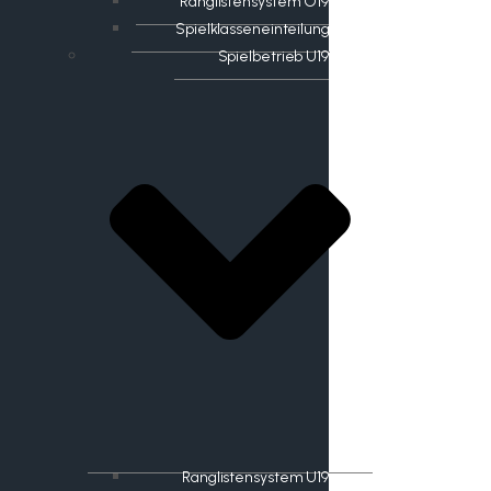
Ranglistensystem O19
Spielklasseneinteilung
Spielbetrieb U19
Ranglistensystem U19