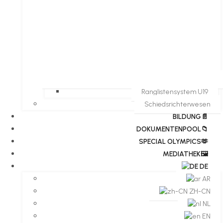
Ranglistensystem U19
Schiedsrichterwesen
BILDUNG📄
DOKUMENTENPOOL📁
​​SPECIAL OLYMPICS🫶
MEDIATHEK🖼️​
DE
AR
ZH-CN
NL
EN