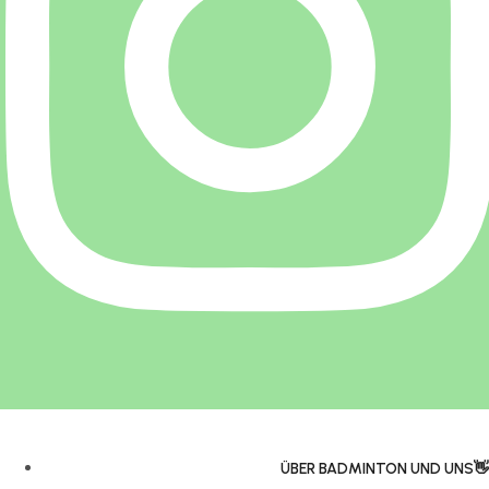
ÜBER BADMINTON UND UNS👋