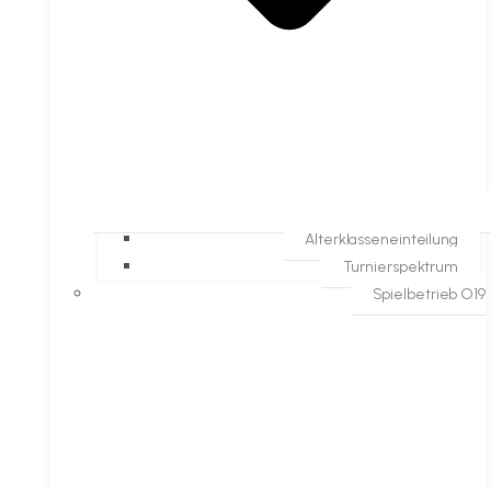
Alterklasseneinteilung
Turnierspektrum
Spielbetrieb O19