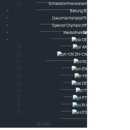
Schiedsrichterwesen
Bildung📄
Dokumentenpool📁
​​Special Olympics🫶
Mediathek🖼️​
DE
AR
ZH-CN
NL
EN
FR
DE
IT
PT
RU
ES
© 2019