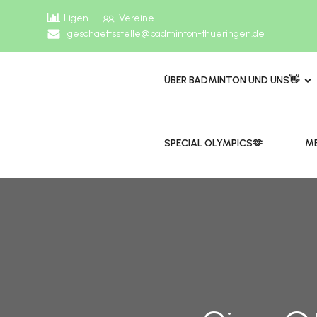
Ligen
Vereine
geschaeftsstelle@badminton-thueringen.de
ÜBER BADMINTON UND UNS👋
​​SPECIAL OLYMPICS🫶
ME