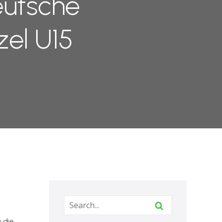
eutsche
el U15
 die