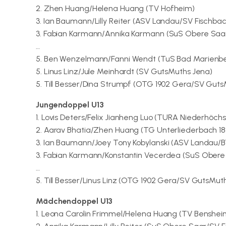
2. Zhen Huang/Helena Huang (TV Hofheim)
3. Ian Baumann/Lilly Reiter (ASV Landau/SV Fischbac
3. Fabian Karmann/Annika Karmann (SuS Obere Saa
…
5. Ben Wenzelmann/Fanni Wendt (TuS Bad Marienb
5. Linus Linz/Jule Meinhardt (SV GutsMuths Jena)
5. Till Besser/Dina Strumpf (OTG 1902 Gera/SV Guts
Jungendoppel U13
1. Lovis Deters/Felix Jianheng Luo (TURA Niederhöchst
2. Aarav Bhatia/Zhen Huang (TG Unterliederbach 1
3. Ian Baumann/Joey Tony Kobylanski (ASV Landau/
3. Fabian Karmann/Konstantin Vecerdea (SuS Obere 
…
5. Till Besser/Linus Linz (OTG 1902 Gera/SV GutsMut
Mädchendoppel U13
1. Leona Carolin Frimmel/Helena Huang (TV Benshe