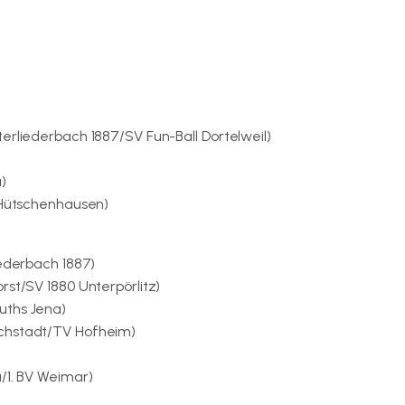
erliederbach 1887/SV Fun-Ball Dortelweil)
)
W Hütschenhausen)
iederbach 1887)
rst/SV 1880 Unterpörlitz)
uths Jena)
öchstadt/TV Hofheim)
/1. BV Weimar)