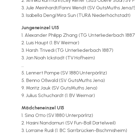
2. Annika Karmann/Lilly Reiter (SuS Obere Saar/SV 
3. Jule Meinhardt/Fanni Wendt (SV GutsMuths Jena
3. Isabella Deng/Mira Sun (TURA Niederhöchstadt)
Jungeneinzel U15
1. Alexander Philipp Zhang (TG Unterliederbach 1887
2. Luis Haupt (1. BV Weimar)
3. Harsh Trivedi (TG Unterliederbach 1887)
3. Jan Noah Ickstadt (TV Hofheim)
…
5. Lennert Pompe (SV 1880 Unterpörlitz)
5. Benno Oßwald (SV GutsMuths Jena)
9. Moritz Jauk (SV GutsMuths Jena)
9. Julius Schuchardt (1. BV Weimar)
Mädcheneinzel U15
1. Sina Otto (SV 1880 Unterpörlitz)
2. Hasini Nandamuri (SV Fun-Ball Dortelweil)
3. Lorraine Rusli (1. BC Sarrbrücken-Bischmisheim)