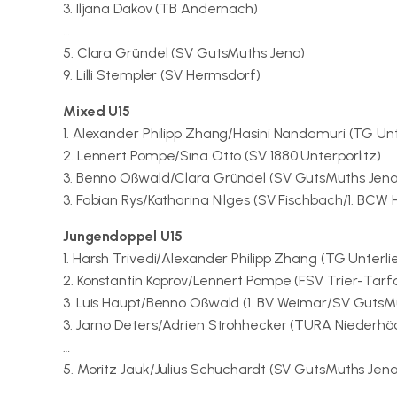
3. Iljana Dakov (TB Andernach)
…
5. Clara Gründel (SV GutsMuths Jena)
9. Lilli Stempler (SV Hermsdorf)
Mixed U15
1. Alexander Philipp Zhang/Hasini Nandamuri (TG Unt
2. Lennert Pompe/Sina Otto (SV 1880 Unterpörlitz)
3. Benno Oßwald/Clara Gründel (SV GutsMuths Jena
3. Fabian Rys/Katharina Nilges (SV Fischbach/1. BC
Jungendoppel U15
1. Harsh Trivedi/Alexander Philipp Zhang (TG Unterl
2. Konstantin Kaprov/Lennert Pompe (FSV Trier-Tarfo
3. Luis Haupt/Benno Oßwald (1. BV Weimar/SV GutsM
3. Jarno Deters/Adrien Strohhecker (TURA Niederh
…
5. Moritz Jauk/Julius Schuchardt (SV GutsMuths Jena