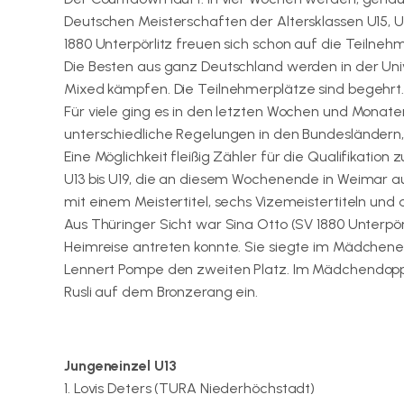
Deutschen Meisterschaften der Altersklassen U15, U
1880 Unterpörlitz freuen sich schon auf die Teilne
Die Besten aus ganz Deutschland werden in der Unive
Mixed kämpfen. Die Teilnehmerplätze sind begehrt
Für viele ging es in den letzten Wochen und Monate
unterschiedliche Regelungen in den Bundesländern, 
Eine Möglichkeit fleißig Zähler für die Qualifikati
U13 bis U19, die an diesem Wochenende in Weimar
mit einem Meistertitel, sechs Vizemeistertiteln und
Aus Thüringer Sicht war Sina Otto (SV 1880 Unterpör
Heimreise antreten konnte. Sie siegte im Mädchenein
Lennert Pompe den zweiten Platz. Im Mädchendoppel
Rusli auf dem Bronzerang ein.
Jungeneinzel U13
1. Lovis Deters (TURA Niederhöchstadt)