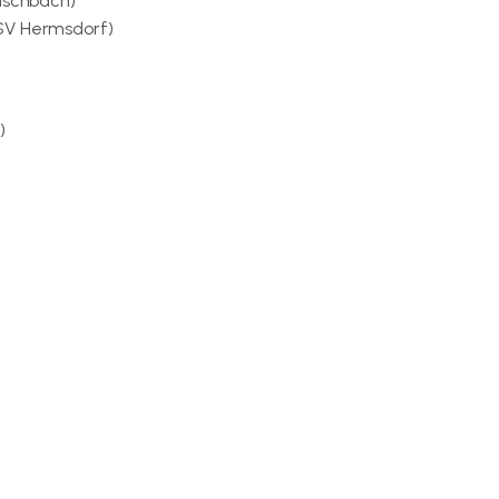
Fischbach)
/SV Hermsdorf)
)