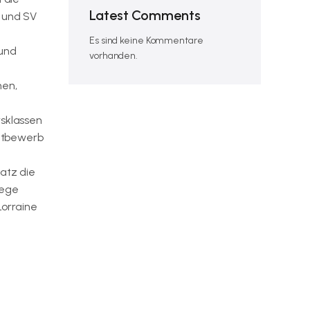
Latest Comments
C und SV
Es sind keine Kommentare
 und
vorhanden.
hen,
rsklassen
ttbewerb
atz die
lege
Lorraine