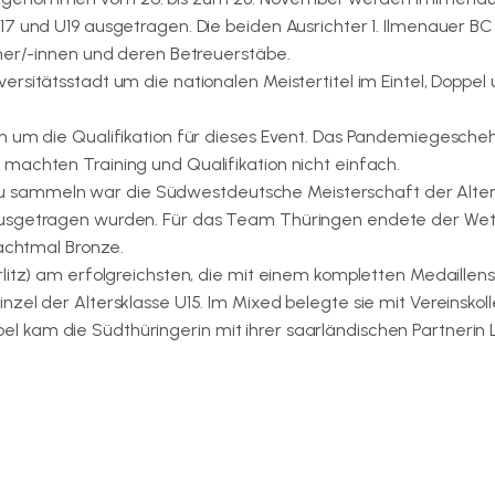
17 und U19 ausgetragen. Die beiden Ausrichter 1. Ilmenauer B
hmer/-innen und deren Betreuerstäbe.
rsitätsstadt um die nationalen Meistertitel im Eintel, Doppel
.
n um die Qualifikation für dieses Event. Das Pandemiegesche
machten Training und Qualifikation nicht einfach.
on zu sammeln war die Südwestdeutsche Meisterschaft der Alte
 ausgetragen wurden. Für das Team Thüringen endete der We
 achtmal Bronze.
litz) am erfolgreichsten, die mit einem kompletten Medaillens
zel der Altersklasse U15. Im Mixed belegte sie mit Vereinskol
 kam die Südthüringerin mit ihrer saarländischen Partnerin 