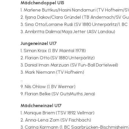
Mädchendoppel U15
1. Marlene Buttkus/Hasini Nandamuri (TV Hofheim/SV 
2. Iljana Dakov/Clara Gründel (TB Andernach/SV Gu
3. Sina Otto/Lorraine Rusli (SV 1880 Unterpörlitz/1.
3. Annbritta Dalima/Maja Jetter (ASV Landau)
Jungeneinzel U17
1. Simon Krax (1. BV Maintal 1978)
2. Florian Otto (SV 1880 Unterpörlitz)
3. Danial Iman Marzuan (SV Fun-Ball Dortelweil)
3. Mark Niemann (TV Hofheim)
…
9. Nils Ohlow (1. BV Weimar)
9. Florian Belke (SV GutsMuths Jena)
Mädcheneinzel U17
1. Monique Briem (TSV 1892 Vellmar)
2. Anna-Lena Zorn (SV Fischbach)
3. Carina Karmann (1. BC Saarbrücken-Bischmisheim