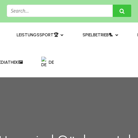
​LEISTUNGSSPORT🏆
SPIELBETRIEB🏸
DIATHEK🖼️​
DE