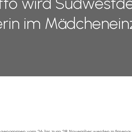
tto wird Südwestd
erin im Mädcheneinz
augenommen vom 26. bis zum 28. November werden in Ilmenau