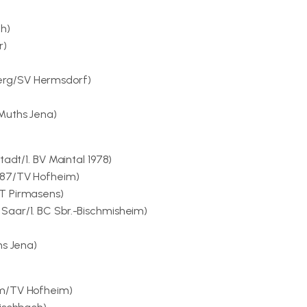
h)
r)
erg/SV Hermsdorf)
Muths Jena)
adt/1. BV Maintal 1978)
887/TV Hofheim)
BT Pirmasens)
Saar/1. BC Sbr.-Bischmisheim)
hs Jena)
im/TV Hofheim)