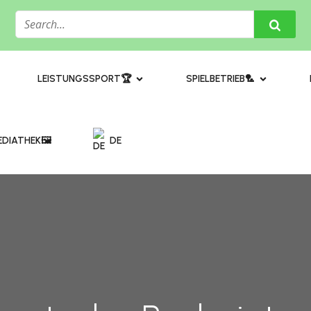
​LEISTUNGSSPORT🏆
SPIELBETRIEB🏸
DIATHEK🖼️​
DE