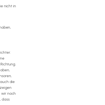
e nicht in
 haben,
ichter.
ine
 Richtung.
haben,
nsoren,
 auch die
 zeigen
n wir nach
, dass