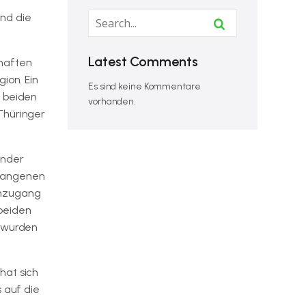
und die
Latest Comments
chaften
ion. Ein
Es sind keine Kommentare
e beiden
vorhanden.
Thüringer
ender
rgangenen
enzugang
 beiden
g wurden
hat sich
 auf die