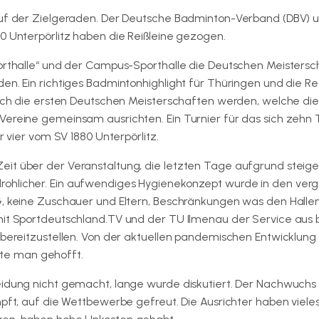
 auf der Zielgeraden. Der Deutsche Badminton-Verband (DBV) 
0 Unterpörlitz haben die Reißleine gezogen.
porthalle“ und der Campus-Sporthalle die Deutschen Meisters
en. Ein richtiges Badmintonhighlight für Thüringen und die Reg
 doch die ersten Deutschen Meisterschaften werden, welche di
Vereine gemeinsam ausrichten. Ein Turnier für das sich zehn 
r vier vom SV 1880 Unterpörlitz.
eit über der Veranstaltung, die letzten Tage aufgrund steig
rohlicher. Ein aufwendiges Hygienekonzept wurde in den ve
3G, keine Zuschauer und Eltern, Beschränkungen was den Hall
 mit Sportdeutschland.TV und der TU Ilmenau der Service aus
m bereitzustellen. Von der aktuellen pandemischen Entwicklun
atte man gehofft.
eidung nicht gemacht, lange wurde diskutiert. Der Nachwuchs 
mpft, auf die Wettbewerbe gefreut. Die Ausrichter haben vieles