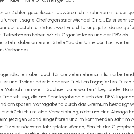
ngen, haben hohe Unkosten gehabt.
ohen Zahlen geschlossen, es wäre nicht mehr vermittelbar g
zuführen.“, sagte Cheforganisator Michael Otto. „ Es ist sehr s
noch besteht ein Stück weit Erleichterung, jetzt da sie gefall
d Teilnehmern haben wir als Organisatoren und der DBV als
er steht dabei an erster Stelle.“ So der Unterpörlitzer weiter.
n-Verbandes.
 Jugendlichen, aber auch für die vielen ehrenamtlich arbeiten
reuer und Trainer oder in anderer Funktion Engagierten. Durch
ikte Maßnahmen wie in Sachsen zu erwarten.“, begründet Han
die Empfehlung, die am Sonntagabend durch den DBV-Jugend
 und am späten Montagabend durch das Gremium bestätigt w
h ausdrücklich um eine Verschiebung, nicht um eine Absage ha
n beim jetzigen Stand eingefroren und im kommenden Jahr im 
s Turnier nächstes Jahr spielen können, ähnlich der Olympisc