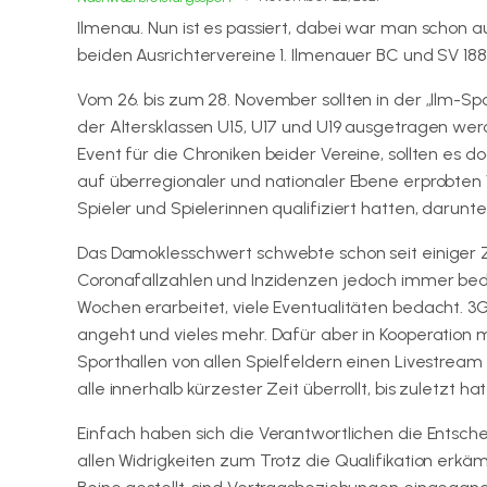
Ilmenau. Nun ist es passiert, dabei war man schon
beiden Ausrichtervereine 1. Ilmenauer BC und SV 188
Vom 26. bis zum 28. November sollten in der „Ilm-S
der Altersklassen U15, U17 und U19 ausgetragen werd
Event für die Chroniken beider Vereine, sollten es
auf überregionaler und nationaler Ebene erprobten 
Spieler und Spielerinnen qualifiziert hatten, darunte
Das Damoklesschwert schwebte schon seit einiger Z
Coronafallzahlen und Inzidenzen jedoch immer bed
Wochen erarbeitet, viele Eventualitäten bedacht. 
angeht und vieles mehr. Dafür aber in Kooperation
Sporthallen von allen Spielfeldern einen Livestrea
alle innerhalb kürzester Zeit überrollt, bis zuletzt h
Einfach haben sich die Verantwortlichen die Entsch
allen Widrigkeiten zum Trotz die Qualifikation erkä