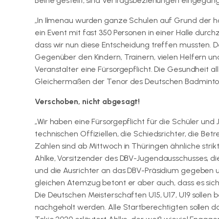
Beine gestellt, sind Vertragsbeziehungen eingega
„In Ilmenau wurden ganze Schulen auf Grund der h
ein Event mit fast 350 Personen in einer Halle durch
dass wir nun diese Entscheidung treffen mussten. Den
Gegenüber den Kindern, Trainern, vielen Helfern un
Veranstalter eine Fürsorgepflicht. Die Gesundheit all
Gleichermaßen der Tenor des Deutschen Badminto
Verschoben, nicht abgesagt!
„Wir haben eine Fürsorgepflicht für die Schüler und
technischen Offiziellen, die Schiedsrichter, die Bet
Zahlen sind ab Mittwoch in Thüringen ähnliche str
Ahlke, Vorsitzender des DBV-Jugendausschusses, 
und die Ausrichter an das DBV-Präsidium gegeben
gleichen Atemzug betont er aber auch, dass es sic
Die Deutschen Meisterschaften U15, U17, U19 solle
nachgeholt werden. Alle Startberechtigten sollen da