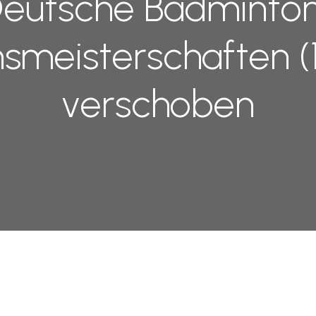
eutsche Badminto
meisterschaften (1
verschoben