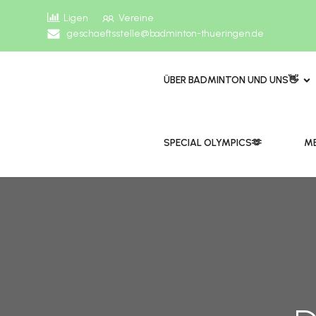
Ligen
Vereine
geschaeftsstelle@badminton-thueringen.de
ÜBER BADMINTON UND UNS👋
​​SPECIAL OLYMPICS🫶
ME