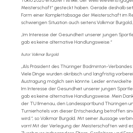
Tokio 2020 erläutert Ahlke, der weiß wieviel Engag
Meisterschaft“ gesteckt haben. Gerade deshalb setzt
Form einer Komplettabsage der Meisterschaft im Re
schwierigen Situation auch seitens Volkmar Burgol
„Im Interesse der Gesundheit unserer jungen Sportle
gab es keine alternative Handlungsweise.“
Autor:
Volkmar Burgold
„Als Präsident des Thüringer Badminton-Verbandes e
Viele Dinge wurden akribisch und langfristig vorbere
Austragung möglich sein könnte. Leider entwickelte 
Im Interesse der Gesundheit unserer jungen Sportle
gab es keine alternative Handlungsweise. Mein Dank
der TU Ilmenau, den Landessportbund Thüringen und 
Turnierhotels von dieser Entscheidung betroffen si
wird.“, so Volkmar Burgold. Mit seiner Aussage verbin
vorn! Mit der Verlegung der Meisterschaften wird e