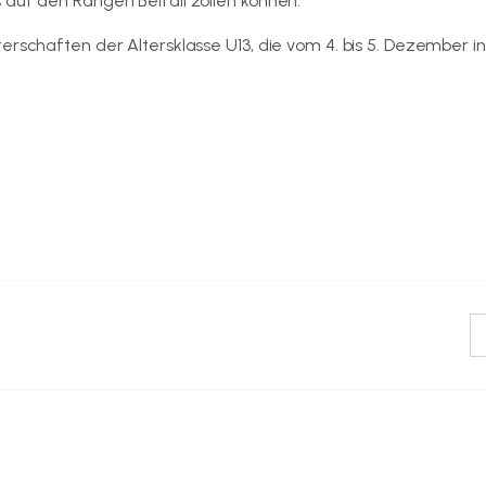
 auf den Rängen Beifall zollen können.“
erschaften der Altersklasse U13, die vom 4. bis 5. Dezember i