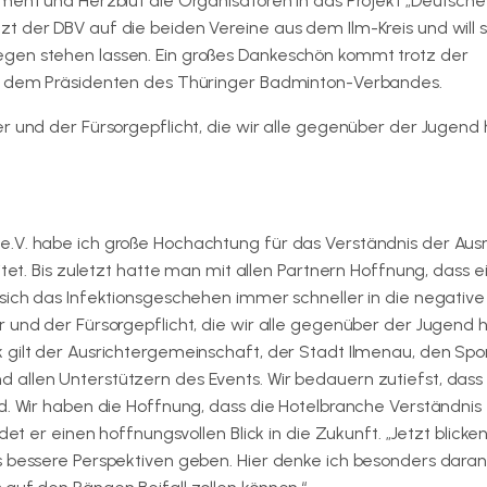
ement und Herzblut die Organisatoren in das Projekt „Deutsche
 der DBV auf die beiden Vereine aus dem Ilm-Kreis und will si
gen stehen lassen. Ein großes Dankeschön kommt trotz der
d, dem Präsidenten des Thüringer Badminton-Verbandes.
r und der Fürsorgepflicht, die wir alle gegenüber der Jugend
.V. habe ich große Hochachtung für das Verständnis der Ausr
itet. Bis zuletzt hatte man mit allen Partnern Hoffnung, dass e
sich das Infektionsgeschehen immer schneller in die negative
r und der Fürsorgepflicht, die wir alle gegenüber der Jugend 
 gilt der Ausrichtergemeinschaft, der Stadt Ilmenau, den Spo
allen Unterstützern des Events. Wir bedauern zutiefst, dass
nd. Wir haben die Hoffnung, dass die Hotelbranche Verständnis
det er einen hoffnungsvollen Blick in die Zukunft. „Jetzt blicke
s bessere Perspektiven geben. Hier denke ich besonders daran