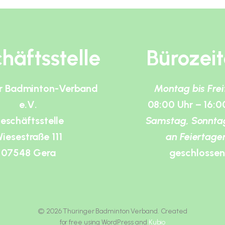
häftsstelle
Bürozei
r Badminton-Verband
Montag bis Fre
e.V.
08:00 Uhr – 16:0
eschäftsstelle
Samstag, Sonnta
iesestraße 111
an Feiertage
07548 Gera
geschlossen
© 2026 Thüringer Badminton Verband. Created
for free using WordPress and
Kubio