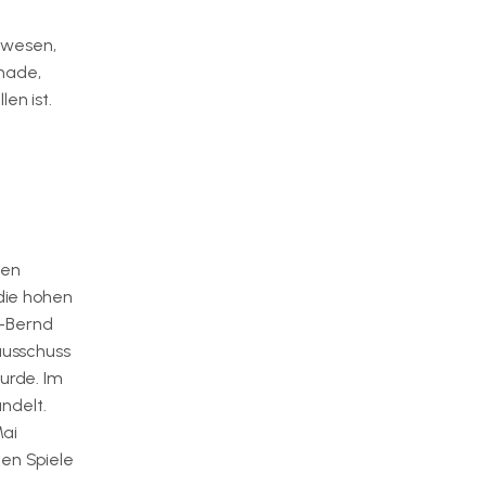
ewesen,
chade,
en ist.
den
 die hohen
s-Bernd
ausschuss
urde. Im
ndelt.
Mai
hen Spiele