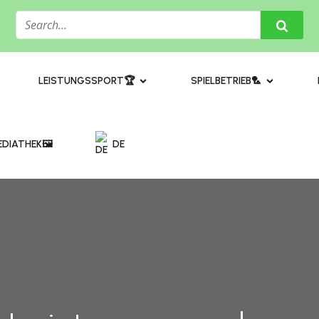
​LEISTUNGSSPORT🏆
SPIELBETRIEB🏸
DIATHEK🖼️​
DE