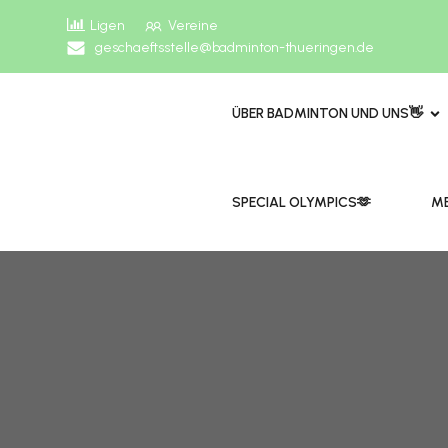
Ligen
Vereine
geschaeftsstelle@badminton-thueringen.de
ÜBER BADMINTON UND UNS👋
​​SPECIAL OLYMPICS🫶
ME