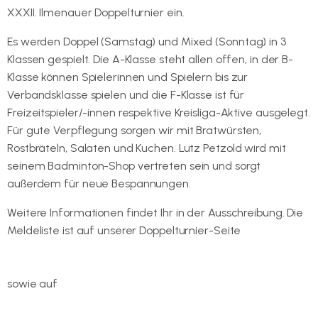
XXXII. Ilmenauer Doppelturnier ein.
Es werden Doppel (Samstag) und Mixed (Sonntag) in 3
Klassen gespielt. Die A-Klasse steht allen offen, in der B-
Klasse können Spielerinnen und Spielern bis zur
Verbandsklasse spielen und die F-Klasse ist für
Freizeitspieler/-innen respektive Kreisliga-Aktive ausgelegt.
Für gute Verpflegung sorgen wir mit Bratwürsten,
Rostbräteln, Salaten und Kuchen. Lutz Petzold wird mit
seinem Badminton-Shop vertreten sein und sorgt
außerdem für neue Bespannungen.
Weitere Informationen findet Ihr in der Ausschreibung. Die
Meldeliste ist auf unserer Doppelturnier-Seite
https://www.badminton-ilmenau.de/ilmenauer-
doppelturnier
sowie auf
https://dbv.turnier.de/sport/events.aspx?id=f0f3f8dc-