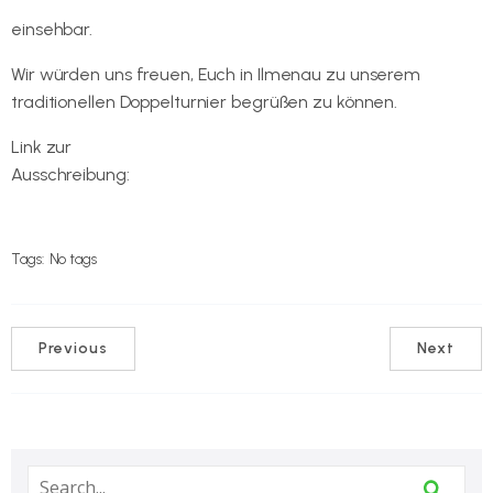
c87a-4f99-a668-aa459a9d0f26
einsehbar.
Wir würden uns freuen, Euch in Ilmenau zu unserem
traditionellen Doppelturnier begrüßen zu können.
Link zur
Ausschreibung:
https://cloud.badminton.de/index.php/s/gKg
4fjbgxLPTPWd
Tags:
No tags
Previous
Next