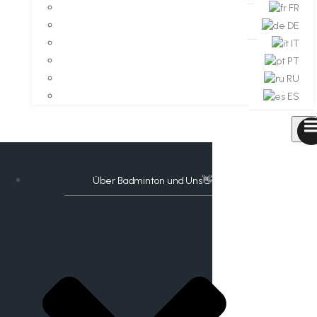
FR
DE
IT
PT
RU
ES
Über Badminton und Uns👋