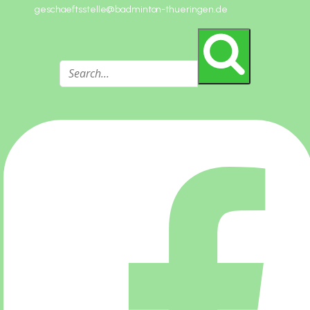
geschaeftsstelle@badminton-thueringen.de