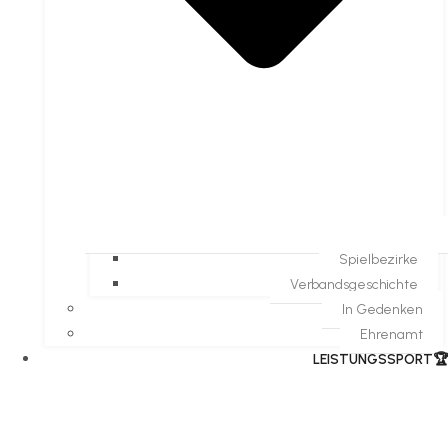
Spielbezirke
Verbandsgeschichte
In Gedenken
Ehrenamt
​LEISTUNGSSPORT🏆