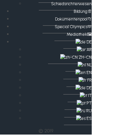
Schiedsrichterwesen
Bildung📄
Dokumentenpool📁
​​Special Olympics🫶
Mediathek🖼️​
DE
AR
ZH-CN
NL
EN
FR
DE
IT
PT
RU
ES
© 2019