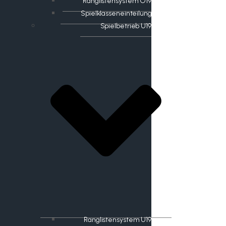
Ranglistensystem O19
Spielklasseneinteilung
Spielbetrieb U19
Ranglistensystem U19