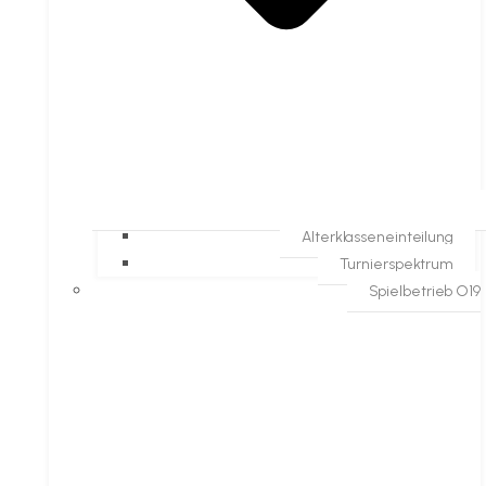
Alterklasseneinteilung
Turnierspektrum
Spielbetrieb O19