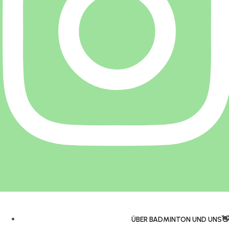
ÜBER BADMINTON UND UNS👋