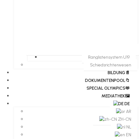
Ranglistensystem U19
Schiedsrichterwesen
BILDUNG📄
DOKUMENTENPOOL📁
​​SPECIAL OLYMPICS🫶
MEDIATHEK🖼️​
DE
AR
ZH-CN
NL
EN