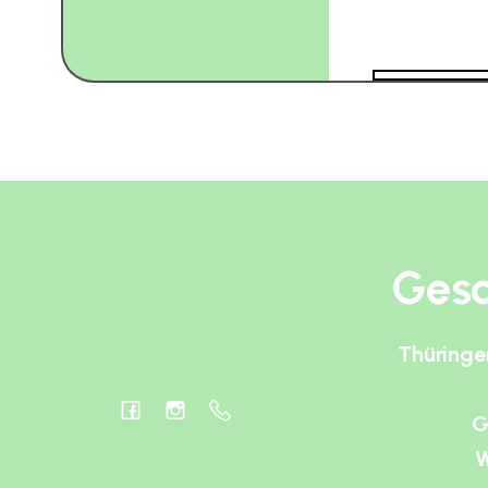
Gesc
Thüringe
G
W