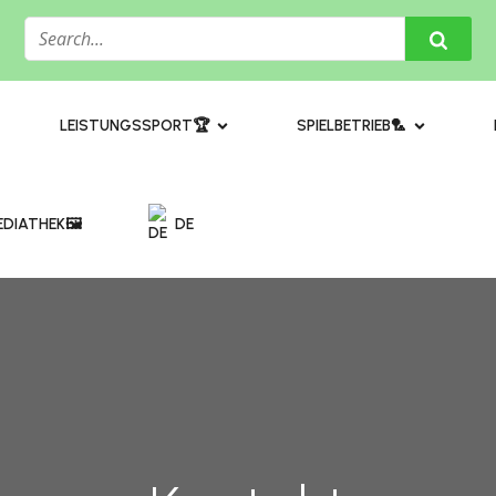
​LEISTUNGSSPORT🏆
SPIELBETRIEB🏸
DIATHEK🖼️​
DE