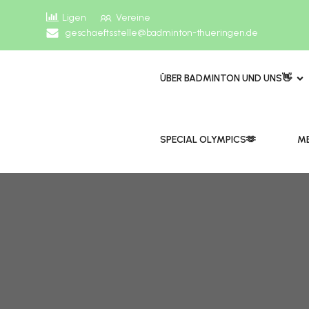
Ligen
Vereine
geschaeftsstelle@badminton-thueringen.de
ÜBER BADMINTON UND UNS👋
​​SPECIAL OLYMPICS🫶
ME