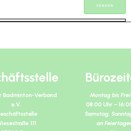
häftsstelle
Bürozei
r Badminton-Verband
Montag bis Fre
e.V.
08:00 Uhr – 16:0
eschäftsstelle
Samstag, Sonnta
iesestraße 111
an Feiertage