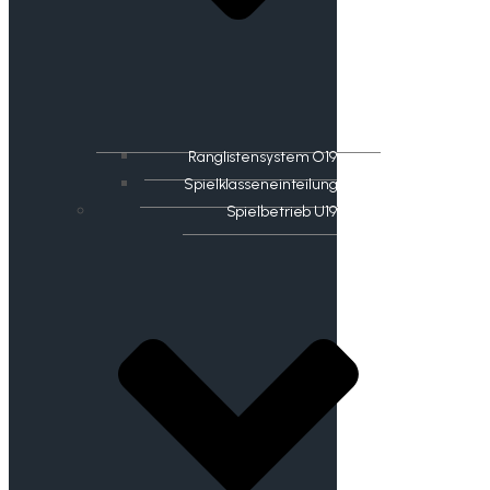
Ranglistensystem O19
Spielklasseneinteilung
Spielbetrieb U19