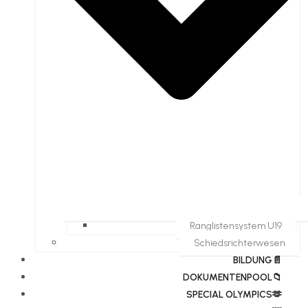
Ranglistensystem U19
Schiedsrichterwesen
BILDUNG📄
DOKUMENTENPOOL📁
​​SPECIAL OLYMPICS🫶