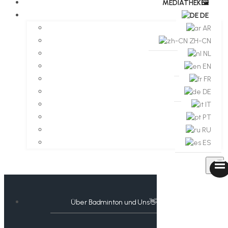
MEDIATHEK🖼️​
DE
AR
ZH-CN
NL
EN
FR
DE
IT
PT
RU
ES
Über Badminton und Uns👋