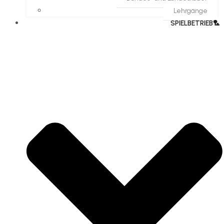
Lehrgänge
SPIELBETRIEB🏸