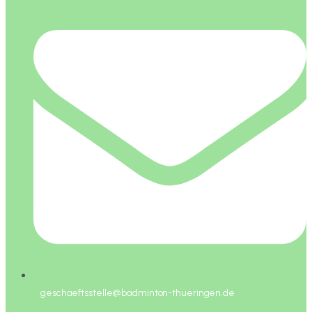
geschaeftsstelle@badminton-thueringen.de