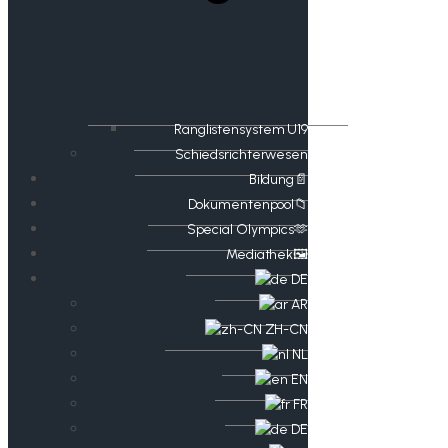
Ranglistensystem U19
Schiedsrichterwesen
Bildung📄
Dokumentenpool📁
​​Special Olympics🫶
Mediathek🖼️​
DE
AR
ZH-CN
NL
EN
FR
DE