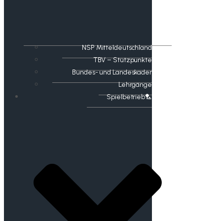
NSP Mitteldeutschland
TBV – Stützpunkte
Bundes- und Landeskader
Lehrgänge
Spielbetrieb🏸