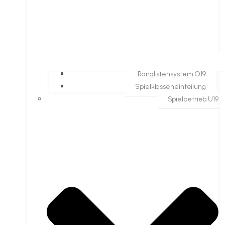
Ranglistensystem O19
Spielklasseneinteilung
Spielbetrieb U19