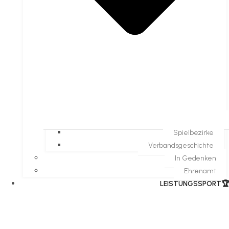
Spielbezirke
Verbandsgeschichte
In Gedenken
Ehrenamt
​LEISTUNGSSPORT🏆