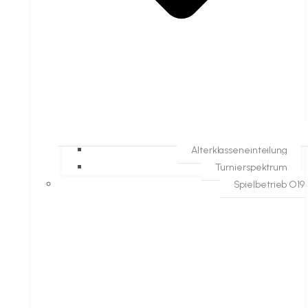
Alterklasseneinteilung
Turnierspektrum
Spielbetrieb O19