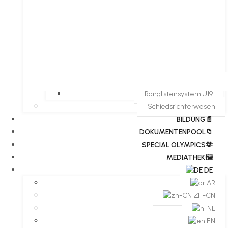
Ranglistensystem U19
Schiedsrichterwesen
BILDUNG📄
DOKUMENTENPOOL📁
​​SPECIAL OLYMPICS🫶
MEDIATHEK🖼️​
DE
AR
ZH-CN
NL
EN