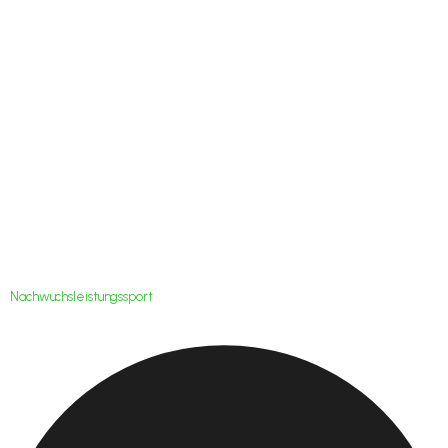
Jenaer Julian Voigt
für U19-EM nominiert
Nachwuchsleistungssport