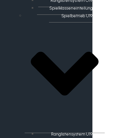
Ranglistensystem O19
Spielklasseneinteilung
Spielbetrieb U19
Ranglistensystem U19