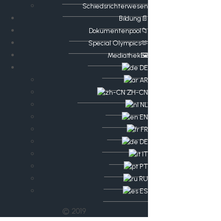
Schiedsrichterwesen
Bildung📄
Dokumentenpool📁
​​Special Olympics🫶
Mediathek🖼️​
DE
AR
ZH-CN
NL
EN
FR
DE
IT
PT
RU
ES
© 2019