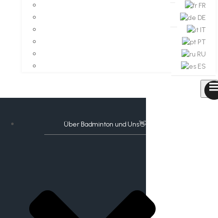
FR
DE
IT
PT
RU
ES
Über Badminton und Uns👋