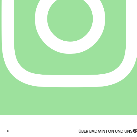
ÜBER BADMINTON UND UNS👋