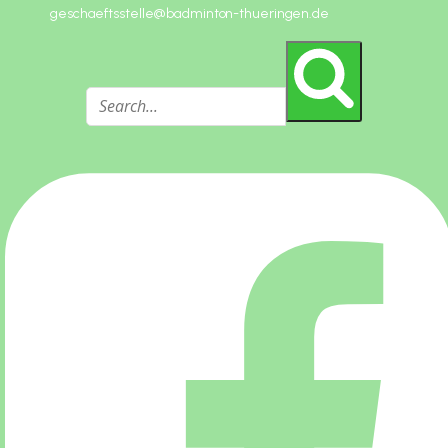
geschaeftsstelle@badminton-thueringen.de