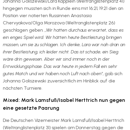
Johanna Goliszewski/Lara Käpplein (Weltranglistenplatz 41)
hingegen mussten sich in Runde eins mit 16:21, 19:21 den an
Position vier notierten Russinnen Anastasia
Chervyakova/Olga Morozova (Weltranglistenplatz 26)
geschlagen geben.
„Wir hatten durchaus erwartet, dass es
ein enges Spiel wird. Wir hätten heute Bestleistung bringen
müssen, um sie zu schlagen. Ich denke, Lara war nah dran an
ihrer Bestleistung, ich leider nicht. Das ist schade, ein Sieg
wäre drin gewesen. Aber wir sind immer noch in der
Entwicklungsphase. Das war heute in jedem Fall ein sehr
gutes Match und wir haben noch Luft nach oben“
, gab sich
Johanna Goliszewski zuversichtlich im Hinblick auf die
nächsten Turniere.
Mixed: Mark Lamsfuß/Isabel Herttrich nun gegen
eine gesetzte Paarung
Die Deutschen Vizemeister Mark Lamsfuß/Isabel Herttrich
(Weltranglistenplatz 31) spielen am Donnerstag gegen die