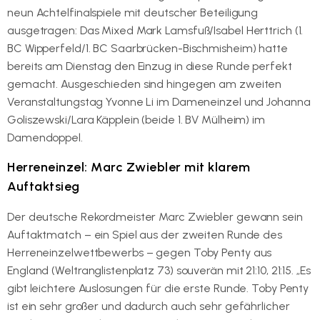
neun Achtelfinalspiele mit deutscher Beteiligung
ausgetragen: Das Mixed Mark Lamsfuß/Isabel Herttrich (1.
BC Wipperfeld/1. BC Saarbrücken-Bischmisheim) hatte
bereits am Dienstag den Einzug in diese Runde perfekt
gemacht. Ausgeschieden sind hingegen am zweiten
Veranstaltungstag Yvonne Li im Dameneinzel und Johanna
Goliszewski/Lara Käpplein (beide 1. BV Mülheim) im
Damendoppel.
Herreneinzel: Marc Zwiebler mit klarem
Auftaktsieg
Der deutsche Rekordmeister Marc Zwiebler gewann sein
Auftaktmatch – ein Spiel aus der zweiten Runde des
Herreneinzelwettbewerbs – gegen Toby Penty aus
England (Weltranglistenplatz 73) souverän mit 21:10, 21:15. „Es
gibt leichtere Auslosungen für die erste Runde. Toby Penty
ist ein sehr großer und dadurch auch sehr gefährlicher