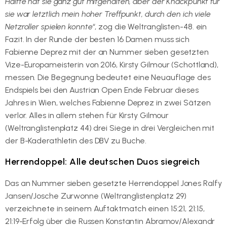
Hälfte hat sie ganz gut mitgehalten, aber der Knackpunkt für
sie war letztlich mein hoher Treffpunkt, durch den ich viele
Netzroller spielen konnte“
, zog die Weltranglisten-48. ein
Fazit. In der Runde der besten 16 Damen muss sich
Fabienne Deprez mit der an Nummer sieben gesetzten
Vize-Europameisterin von 2016, Kirsty Gilmour (Schottland),
messen. Die Begegnung bedeutet eine Neuauflage des
Endspiels bei den Austrian Open Ende Februar dieses
Jahres in Wien, welches Fabienne Deprez in zwei Sätzen
verlor. Alles in allem stehen für Kirsty Gilmour
(Weltranglistenplatz 44) drei Siege in drei Vergleichen mit
der B-Kaderathletin des DBV zu Buche.
Herrendoppel: Alle deutschen Duos siegreich
Das an Nummer sieben gesetzte Herrendoppel Jones Ralfy
Jansen/Josche Zurwonne (Weltranglistenplatz 29)
verzeichnete in seinem Auftaktmatch einen 15:21, 21:15,
21:19-Erfolg über die Russen Konstantin Abramov/Alexandr