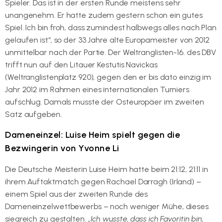
Spieler. Das ist in der ersten Runde meistens sehr
unangenehm. Er hatte zudem gestern schon ein gutes
Spiel. Ich bin froh, dass zumindest halbwegs alles nach Plan
gelaufen ist“, so der 33 Jahre alte Europameister von 2012
unmittelbar nach der Partie. Der Weltranglisten-16. des DBV
trifft nun auf den Litauer Kestutis Navickas
(Weltranglistenplatz 920), gegen den er bis dato einzig im
Jahr 2012 im Rahmen eines internationalen Turniers
aufschlug. Damals musste der Osteuropäer im zweiten
Satz aufgeben.
Dameneinzel: Luise Heim spielt gegen die
Bezwingerin von Yvonne Li
Die Deutsche Meisterin Luise Heim hatte beim 21:12, 21:11 in
ihrem Auftaktmatch gegen Rachael Darragh (Irland) –
einem Spiel aus der zweiten Runde des
Dameneinzelwettbewerbs – noch weniger Mühe, dieses
siegreich zu gestalten.
„Ich wusste, dass ich Favoritin bin,