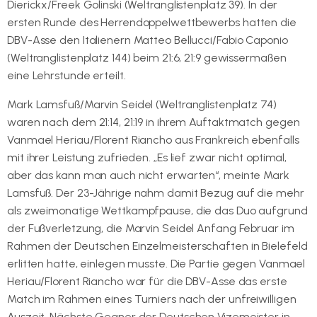
Dierickx/Freek Golinski (Weltranglistenplatz 39). In der
ersten Runde des Herrendoppelwettbewerbs hatten die
DBV-Asse den Italienern Matteo Bellucci/Fabio Caponio
(Weltranglistenplatz 144) beim 21:6, 21:9 gewissermaßen
eine Lehrstunde erteilt.
Mark Lamsfuß/Marvin Seidel (Weltranglistenplatz 74)
waren nach dem 21:14, 21:19 in ihrem Auftaktmatch gegen
Vanmael Heriau/Florent Riancho aus Frankreich ebenfalls
mit ihrer Leistung zufrieden. „Es lief zwar nicht optimal,
aber das kann man auch nicht erwarten“, meinte Mark
Lamsfuß. Der 23-Jährige nahm damit Bezug auf die mehr
als zweimonatige Wettkampfpause, die das Duo aufgrund
der Fußverletzung, die Marvin Seidel Anfang Februar im
Rahmen der Deutschen Einzelmeisterschaften in Bielefeld
erlitten hatte, einlegen musste. Die Partie gegen Vanmael
Heriau/Florent Riancho war für die DBV-Asse das erste
Match im Rahmen eines Turniers nach der unfreiwilligen
Auszeit. Nächste Gegner der Deutschen Vizemeister in