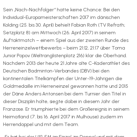
Sein „Nach-Nachfolger“ hatte keine Chance: Bei den
Individual-Europameisterschaften 2017 im dänischen
Kolding (25. bis 30. April) behielt Fabian Roth (TV Refrath;
Setzplatz 8) am Mittwoch (26. April 2017) in seinem
Auftaktmatch – einem Spiel aus der zweiten Runde des
Herreneinzelwettbewerbs – beim 21:12, 21:17 über Toma
Junior Popov (Weltranglistenplatz 216) klar die Oberhand.
Nachdem 2013 der heute 21 Jahre alte C-Kaderathlet des
Deutschen Badminton-Verbandes (DBV) bei den
kontinentalen Titelkämpfen der Unter-19-Jährigen die
Goldmedaille im Herreneinzel gewonnen hatte und 2015
der Däne Anders Antonsen bei dem Turnier den Titel in
dieser Disziplin holte, siegte dabei in diesem Jahr der
Franzose. Er triumphierte bei dem Großereignis in seinem
Heimatland (7. bis 16. April 2017 in Mulhouse) zudem im
Herrendoppel und mit dem Team.
„Er hat bei der U19-EM im Einzel, im Doppel und mit dem