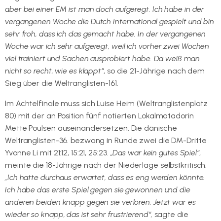
aber bei einer EM ist man doch aufgeregt. Ich habe in der
vergangenen Woche die Dutch International gespielt und bin
sehr froh, dass ich das gemacht habe. In der vergangenen
Woche war ich sehr aufgeregt, weil ich vorher zwei Wochen
viel trainiert und Sachen ausprobiert habe. Da weiß man
nicht so recht, wie es klappt“
, so die 21-Jährige nach dem
Sieg über die Weltranglisten-161.
Im Achtelfinale muss sich Luise Heim (Weltranglistenplatz
80) mit der an Position fünf notierten Lokalmatadorin
Mette Poulsen auseinandersetzen. Die dänische
Weltranglisten-36. bezwang in Runde zwei die DM-Dritte
Yvonne Li mit 21:12, 15:21, 25:23.
„Das war kein gutes Spiel“
,
meinte die 18-Jährige nach der Niederlage selbstkritisch.
„Ich hatte durchaus erwartet, dass es eng werden könnte.
Ich habe das erste Spiel gegen sie gewonnen und die
anderen beiden knapp gegen sie verloren. Jetzt war es
wieder so knapp, das ist sehr frustrierend“,
sagte die