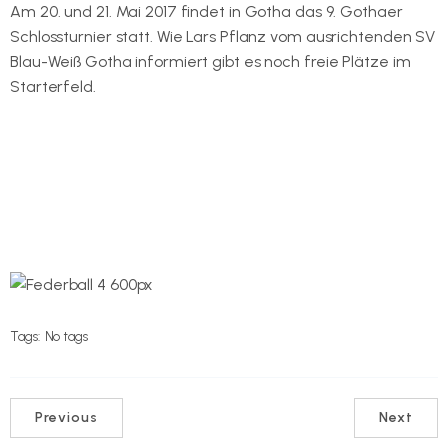
Am 20. und 21. Mai 2017 findet in Gotha das 9. Gothaer
Schlossturnier statt. Wie Lars Pflanz vom ausrichtenden SV
Blau-Weiß Gotha informiert gibt es noch freie Plätze im
Starterfeld.
Hier geht es zur Ausschreibung in unserem
Dokumentenpool.
Auf der Internetseite des Vereins gibt es weitere
Infromationen zum Beispiel eine Aufstellung der
Meldeliste.
Tags:
No tags
Previous
Next