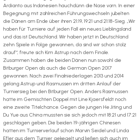
Ardianto aus Indonesien hauchdünn die Nase vorn. In einer
Begegnung mit zahlreichen Führungswechseln jubelten
die Dänen am Ende über ihren 21:19, 19:21 und 21:18-Sieg. „Wir
haben für Turniere auf jeden Fall ein neues Lieblingsland
und das ist Deutschland. Wir haben jetzt in Deutschland
zehn Spiele in Folge gewonnen, da sind wir schon stolz
drauf“, freute sich Kim Astrup nach dem Finale.
Zusammen haben die beiden Dänen nun sowohl die
Bitburger Open als auch die German Open 2017
gewonnen. Nach zwei Finalniederlagen 2013 und 2014
gelang Astrup und Rasmussen im dritten Anlauf der
Turniersieg bei den Bitburger Open. Anders Rasmussen
hatte im Gemischten Doppel mit Line Kjaersfeldt noch
eine zweite Titelchance. Gegen die jungen He Jiting und
Du Yue aus China mussten sie sich jedoch mit 18:21 und 17:21
geschlagen geben. Die beiden 19-jährigen Chinesen
hatten im Turnierverlauf schon Marvin Seidel und Linda
Efler aus dem Turnier gekegelt und ließen sich auch im