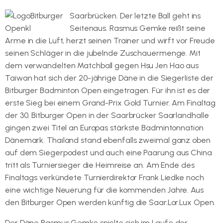
Saarbrücken. Der letzte Ball geht ins
Seitenaus. Rasmus Gemke reißt seine
Arme in die Luft, herzt seinen Trainer und wirft vor Freude
seinen Schläger in die jubelnde Zuschauermenge. Mit
dem verwandelten Matchball gegen Hsu Jen Hao aus
Taiwan hat sich der 20-jährige Däne in die Siegerliste der
Bitburger Badminton Open eingetragen. Für ihn ist es der
erste Sieg bei einem Grand-Prix Gold Turnier. Am Finaltag
der 30. Bitburger Open in der Saarbrücker Saarlandhalle
gingen zwei Titel an Europas stärkste Badmintonnation
Dänemark. Thailand stand ebenfalls zweimal ganz oben
auf dem Siegerpodest und auch eine Paarung aus China
tritt als Turniersieger die Heimreise an. Am Ende des
Finaltags verkündete Turnierdirektor Frank Liedke noch
eine wichtige Neuerung für die kommenden Jahre. Aus
den Bitburger Open werden künftig die Saar.Lor.Lux Open.
Der Däne Rasmus Gemke spielte sich im Laufe der