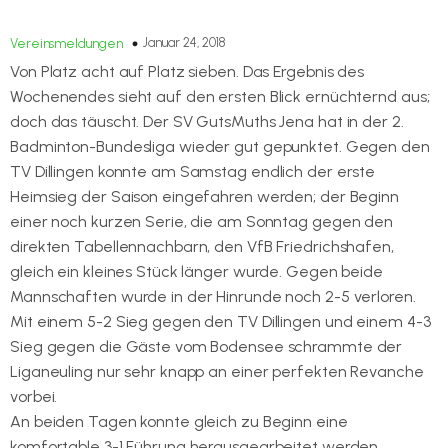
Januar 24, 2018
Vereinsmeldungen
Von Platz acht auf Platz sieben. Das Ergebnis des
Wochenendes sieht auf den ersten Blick ernüchternd aus;
doch das täuscht. Der SV GutsMuths Jena hat in der 2.
Badminton-Bundesliga wieder gut gepunktet. Gegen den
TV Dillingen konnte am Samstag endlich der erste
Heimsieg der Saison eingefahren werden; der Beginn
einer noch kurzen Serie, die am Sonntag gegen den
direkten Tabellennachbarn, den VfB Friedrichshafen,
gleich ein kleines Stück länger wurde. Gegen beide
Mannschaften wurde in der Hinrunde noch 2-5 verloren.
Mit einem 5-2 Sieg gegen den TV Dillingen und einem 4-3
Sieg gegen die Gäste vom Bodensee schrammte der
Liganeuling nur sehr knapp an einer perfekten Revanche
vorbei.
An beiden Tagen konnte gleich zu Beginn eine
komfortable 3-1 Führung herausgearbeitet werden,