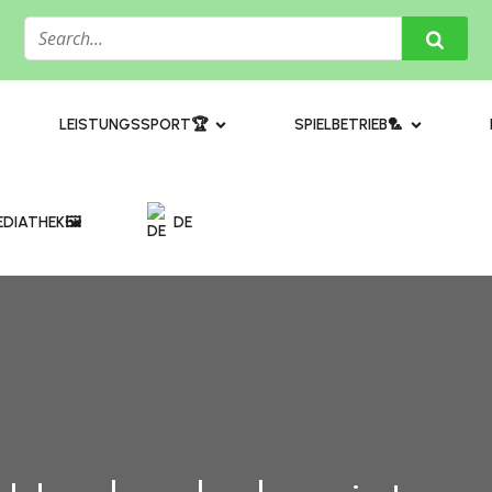
​LEISTUNGSSPORT🏆
SPIELBETRIEB🏸
DIATHEK🖼️​
DE