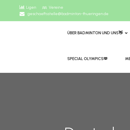
Ligen
Vereine
geschaeftsstelle@badminton-thueringen.de
ÜBER BADMINTON UND UNS👋
​​SPECIAL OLYMPICS🫶
ME