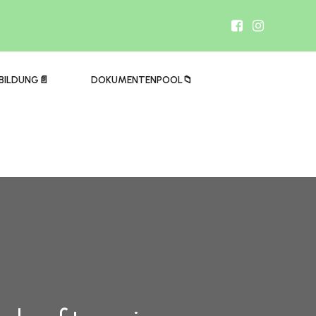
BILDUNG📄
DOKUMENTENPOOL📁