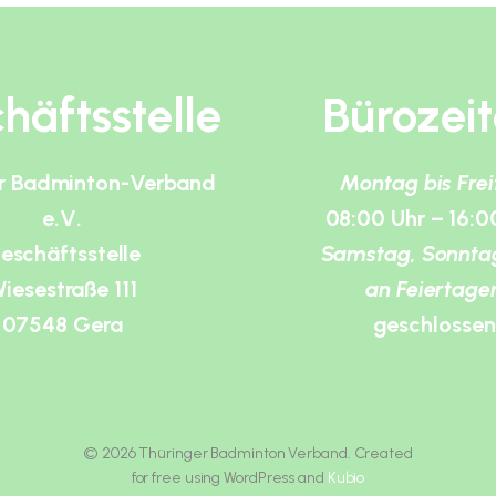
häftsstelle
Bürozei
r Badminton-Verband
Montag bis Fre
e.V.
08:00 Uhr – 16:0
eschäftsstelle
Samstag, Sonnta
iesestraße 111
an Feiertage
07548 Gera
geschlossen
© 2026 Thüringer Badminton Verband. Created
for free using WordPress and
Kubio