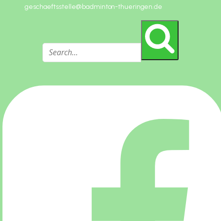
geschaeftsstelle@badminton-thueringen.de