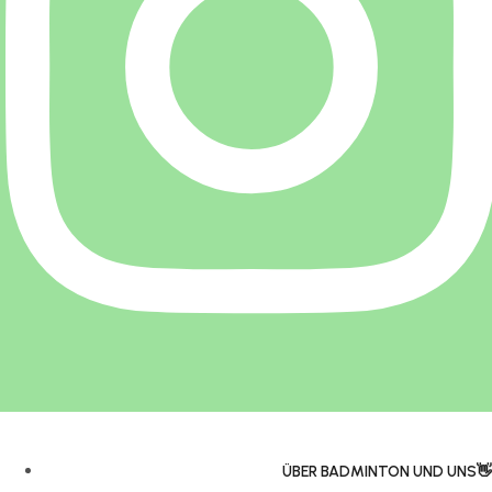
ÜBER BADMINTON UND UNS👋