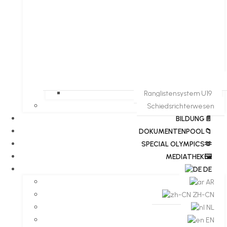
Ranglistensystem U19
Schiedsrichterwesen
BILDUNG📄
DOKUMENTENPOOL📁
​​SPECIAL OLYMPICS🫶
MEDIATHEK🖼️​
DE
AR
ZH-CN
NL
EN