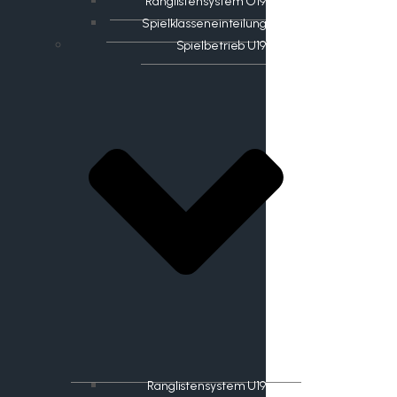
Ranglistensystem O19
Spielklasseneinteilung
Spielbetrieb U19
Ranglistensystem U19