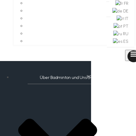
FR
DE
IT
PT
RU
ES
Über Badminton und Uns👋