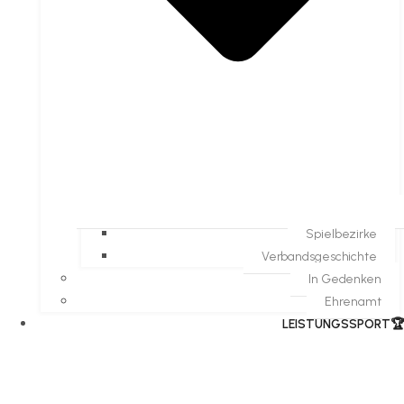
Spielbezirke
Verbandsgeschichte
In Gedenken
Ehrenamt
​LEISTUNGSSPORT🏆