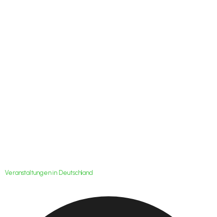
Final Four: Mit
Rückenwind auf
Titeljagd
Veranstaltungen in Deutschland