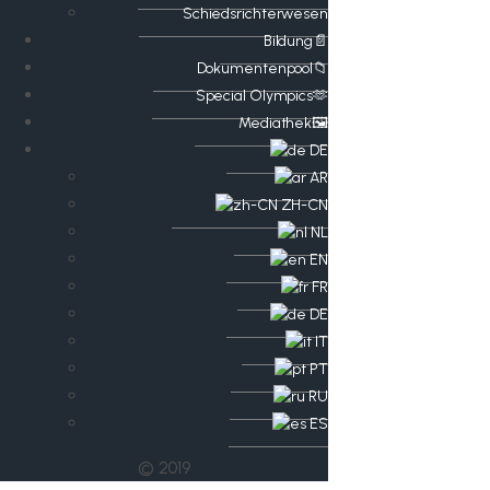
Schiedsrichterwesen
Bildung📄
Dokumentenpool📁
​​Special Olympics🫶
Mediathek🖼️​
DE
AR
ZH-CN
NL
EN
FR
DE
IT
PT
RU
ES
© 2019