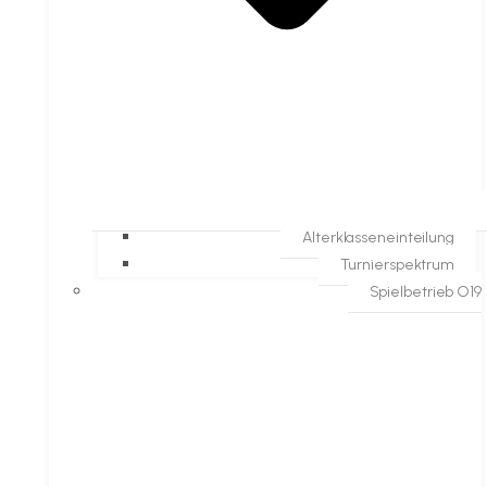
Alterklasseneinteilung
Turnierspektrum
Spielbetrieb O19