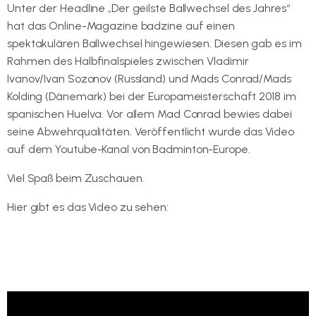
Unter der Headline „Der geilste Ballwechsel des Jahres“
hat das Online-Magazine badzine auf einen
spektakulären Ballwechsel hingewiesen. Diesen gab es im
Rahmen des Halbfinalspieles zwischen Vladimir
Ivanov/Ivan Sozonov (Russland) und Mads Conrad/Mads
Kolding (Dänemark) bei der Europameisterschaft 2018 im
spanischen Huelva. Vor allem Mad Conrad bewies dabei
seine Abwehrqualitäten. Veröffentlicht wurde das Video
auf dem Youtube-Kanal von Badminton-Europe.
Viel Spaß beim Zuschauen.
Hier gibt es das Video zu sehen:
https://www.youtube.com/watch?
time_continue=33&v=sIMC-adkQYY