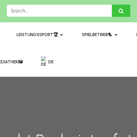
​LEISTUNGSSPORT🏆
SPIELBETRIEB🏸
DIATHEK🖼️​
DE