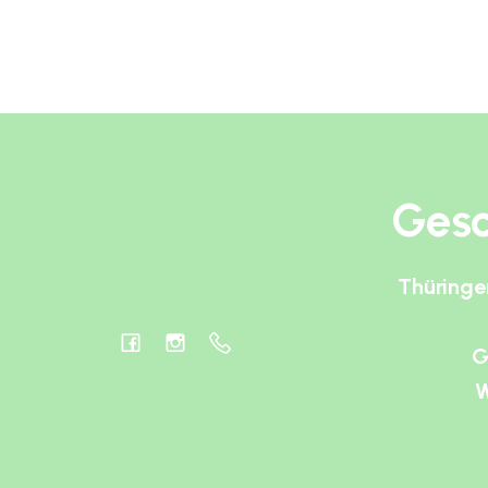
Gesc
Thüringe
G
W