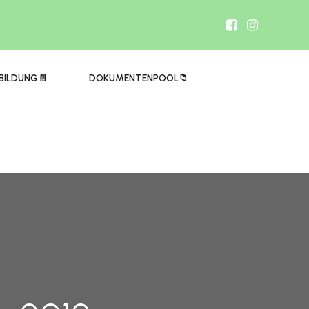
BILDUNG📄
DOKUMENTENPOOL📁