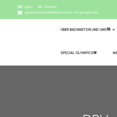
Ligen
Vereine
geschaeftsstelle@badminton-thueringen.de
ÜBER BADMINTON UND UNS👋
​​SPECIAL OLYMPICS🫶
ME