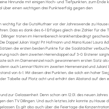
r eine Hinrunde mit einigen Hoch- und Tiefpunkten, zum Ende 
al über einen wichtigen drei Punkteerfolg gegen den
m wichtig für die GutsMuthser vor der Jahreswende zu Hause
n. Dass es dank des 6-1 Erfolges gleich drei Zähler für die 
Dillinger traten im Herrenbereich krankheitsbedingt geschwä
. Die Doppel Julian Voigt/ Pit Hofmann und Maria Kuse/ Laura 
 Sätzen die ersten beiden Punkte für die Saalstädter verbuch
prung nach dem zweiten Herrendoppel auf 3-0. Ersterer sorgt
usste sich im Dameneinzel nach gewonnenem ersten Satz als 
enn auch Lennart Notni im zweiten Herreneinzel und Julian/ 
nd von 6-1. Mit diesen drei Punkten, die solch ein hoher Sieg
 der Tabelle auf Platz acht und erhöht den Abstand auf den 
rund zur Gelassenheit. Denn schon am 12.01. des neuen Jahres 
n den TV Dillingen. Und auch letztes Jahr konnte zu Hause d
ssen. Es gilt also auch über die Feiertage die Konzentratio