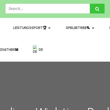
​LEISTUNGSSPORT🏆
SPIELBETRIEB🏸
DIATHEK🖼️​
DE