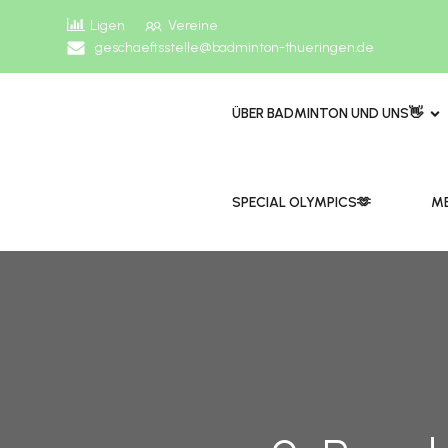
Ligen
Vereine
geschaeftsstelle@badminton-thueringen.de
ÜBER BADMINTON UND UNS👋
​​SPECIAL OLYMPICS🫶
ME