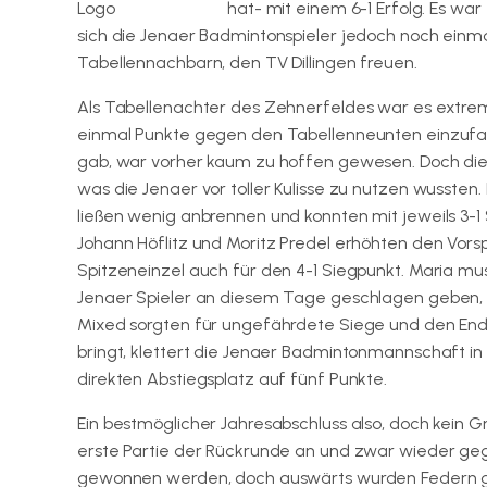
hat- mit einem 6-1 Erfolg. Es wa
sich die Jenaer Badmintonspieler jedoch noch einm
Tabellennachbarn, den TV Dillingen freuen.
Als Tabellenachter des Zehnerfeldes war es extre
einmal Punkte gegen den Tabellenneunten einzufahre
gab, war vorher kaum zu hoffen gewesen. Doch die 
was die Jenaer vor toller Kulisse zu nutzen wussten
ließen wenig anbrennen und konnten mit jeweils 3-1
Johann Höflitz und Moritz Predel erhöhten den Vors
Spitzeneinzel auch für den 4-1 Siegpunkt. Maria m
Jenaer Spieler an diesem Tage geschlagen geben, d
Mixed sorgten für ungefährdete Siege und den Endsta
bringt, klettert die Jenaer Badmintonmannschaft in
direkten Abstiegsplatz auf fünf Punkte.
Ein bestmöglicher Jahresabschluss also, doch kein G
erste Partie der Rückrunde an und zwar wieder gege
gewonnen werden, doch auswärts wurden Federn gela