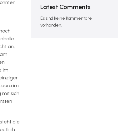
konnten
Latest Comments
Es sind keine Kommentare
vorhanden.
 noch
Tabelle
cht an,
Adam
en.
e im
einziger
Laura im
 mit sich
ersten
steht die
eutlich
n