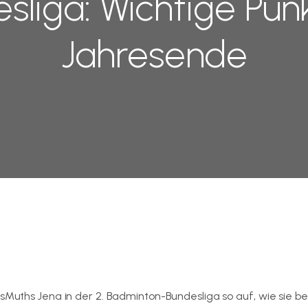
esliga: Wichtige Pu
Jahresende
tsMuths Jena in der 2. Badminton-Bundesliga so auf, wie sie 