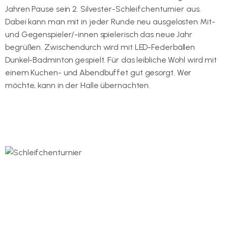
Jahren Pause sein 2. Silvester-Schleifchenturnier aus.
Dabei kann man mit in jeder Runde neu ausgelosten Mit-
und Gegenspieler/-innen spielerisch das neue Jahr
begrüßen. Zwischendurch wird mit LED-Federbällen
Dunkel-Badminton gespielt. Für das leibliche Wohl wird mit
einem Kuchen- und Abendbuffet gut gesorgt. Wer
möchte, kann in der Halle übernachten.
https://www.badminton-1846nuernberg.de/index.php/25-
allgemein/61-start-ins-neue-jahr-mit-night-badminton
Zur Ausschreibung im TBV-Dokumentenpool