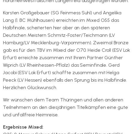
nordrheinwestfälischen Langenfeld ausgetragen wurden.
Karsten Großgebauer (SG Feinmess Suhl) und Angelika
Lang (1. BC Mühlhausen) erreichten im Mixed O55 das
Halbfinale, scheiterten hier aber an den späteren
Deutschen Meistern Schmitz-Foster/Teichmann (LV
Hamburg/LV Mecklenburg-Vorpommern). Zweimal Bronze
gab es für den TBV im MIxed der O70. Heide Croll (ESV Lok
Erfurt) erreichte zusammen mit Ihrem Partner Günther
Wiprich (LV Rheinhessen-Pflalz) das Seminfinale. Gerd
Jacobi (ESV Lok Erfurt) schaffte zusammen mit Helga
Peeck (LV Hessen) ebenfalls den Sprung bis ins Halbfinale.
Herzlichen Glückwunsch.
Wir wünschen dem Team Thüringen und allen anderen
Teilnehmern an den diesjährigen Titelkämpfen eine gute
und unfallfreie Heimreise.
Ergebnisse Mixed: