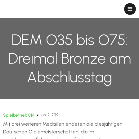
DEM O35 bis O75:
Dreimal Bronze am
Abschlusstag
Juni 2, 2019
Spielbetrieb O19
Mit drei weiteren Medaillen endeten die diesjährigen
Deutschen Oldiemeisterschaften, die im