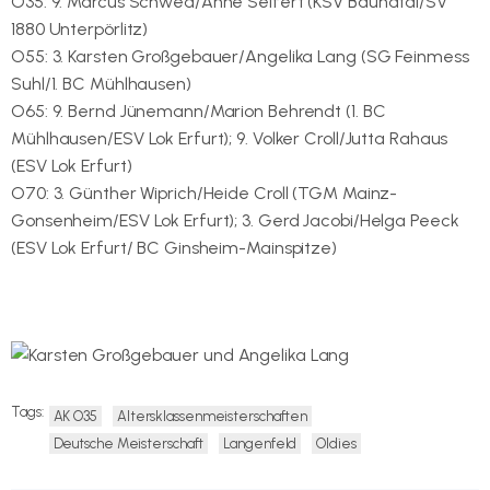
O35: 9. Marcus Schwed/Anne Seifert (KSV Baunatal/SV
1880 Unterpörlitz)
O55: 3. Karsten Großgebauer/Angelika Lang (SG Feinmess
Suhl/1. BC Mühlhausen)
O65: 9. Bernd Jünemann/Marion Behrendt (1. BC
Mühlhausen/ESV Lok Erfurt); 9. Volker Croll/Jutta Rahaus
(ESV Lok Erfurt)
O70: 3. Günther Wiprich/Heide Croll (TGM Mainz-
Gonsenheim/ESV Lok Erfurt); 3. Gerd Jacobi/Helga Peeck
(ESV Lok Erfurt/ BC Ginsheim-Mainspitze)
Tags:
AK O35
Altersklassenmeisterschaften
Deutsche Meisterschaft
Langenfeld
Oldies