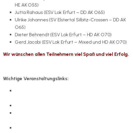
HE AK O55)
Jutta Rahaus (ESV Lok Erfurt – DD AK O65)
Ulrike Johannes (SV Elstertal Silbitz-Crossen – DD AK
O65)
Dieter Behrendt (ESV Lok Erfurt – HD AK O70)
Gerd Jacobi (ESV Lok Erfurt – Mixed und HD AK O70)
Wir wünschen allen Teilnehmern viel Spaß und viel Erfolg.
Wichtige Veranstaltungslinks:
Offizielle Veranstaltungshomepage
www.katowice2019.com
Facebook Seite zur WM
Ergebnistableaus und Livescore auf
tournamentsoftware.com
Livestream zur Veranstaltung (BadmintonWorld.tv .