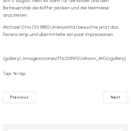
Am 11. August heißt es dann für die Kinder und den
Betreuerstab die Koffer packen und die Heimreise
anzutreten.
Michael Otto (SV 1880 Unterpörlitz) besuchte jetzt das
Feriencamp und übermittelte ein paar Impressionen.
{gallery}../images/stories/ffz/2019/StJohann_MO{/gallery}
Tags:
No tags
Previous
Next