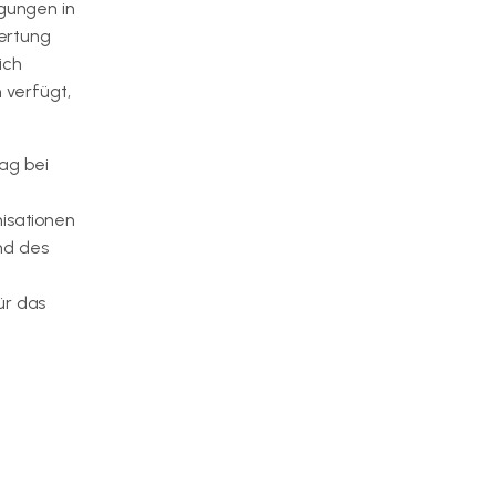
agungen in
ertung
ich
 verfügt,
ag bei
nisationen
nd des
ür das