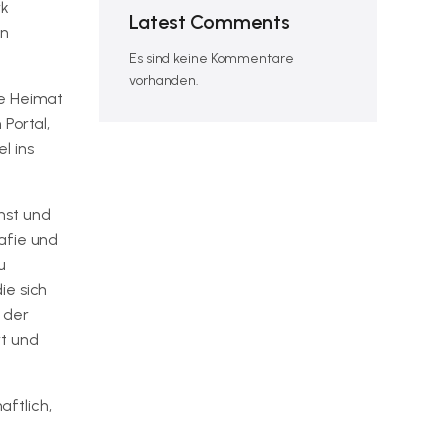
rk
Latest Comments
en
Es sind keine Kommentare
vorhanden.
re Heimat
Portal,
l ins
nst und
afie und
u
ie sich
 der
rt und
aftlich,